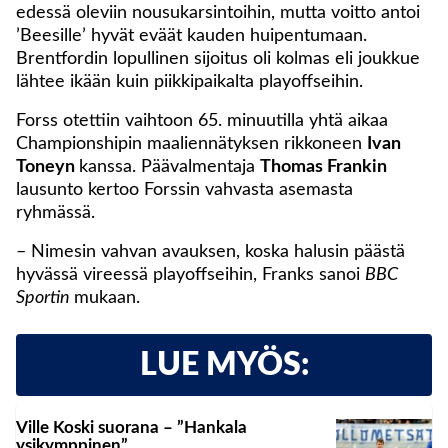
edessä oleviin nousukarsintoihin, mutta voitto antoi
’Beesille’ hyvät eväät kauden huipentumaan.
Brentfordin lopullinen sijoitus oli kolmas eli joukkue
lähtee ikään kuin piikkipaikalta playoffseihin.
Forss otettiin vaihtoon 65. minuutilla yhtä aikaa
Championshipin maaliennätyksen rikkoneen
Ivan
Toneyn
kanssa. Päävalmentaja
Thomas Frankin
lausunto kertoo Forssin vahvasta asemasta
ryhmässä.
– Nimesin vahvan avauksen, koska halusin päästä
hyvässä vireessä playoffseihin, Franks sanoi
BBC
Sportin
mukaan.
LUE MYÖS:
Ville Koski suorana – ”Hankala
ysikymppinen”