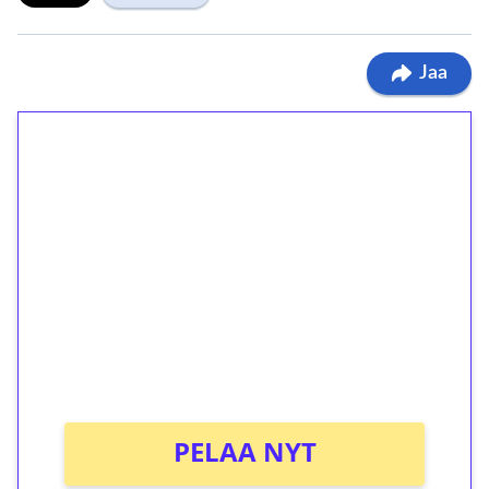
Jaa
1€ = 10€ arvosta
ilmaiskierroksia ilman
kierrätystä!
Talleta 1€
Saat heti 50 ilmaiskierrosta Tuohi 1000 -
peliin (arvo 0,20€ per kierros)!
Ei kierrätysvaatimusta!
PELAA NYT