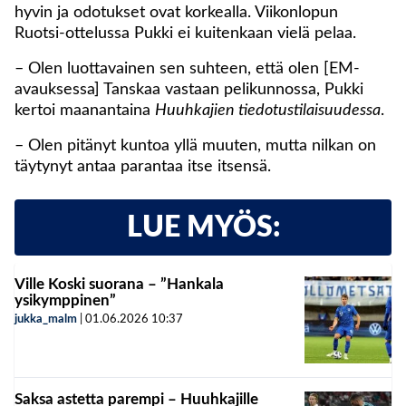
hyvin ja odotukset ovat korkealla. Viikonlopun
Ruotsi-ottelussa Pukki ei kuitenkaan vielä pelaa.
– Olen luottavainen sen suhteen, että olen [EM-
avauksessa] Tanskaa vastaan pelikunnossa, Pukki
kertoi maanantaina
Huuhkajien tiedotustilaisuudessa
.
– Olen pitänyt kuntoa yllä muuten, mutta nilkan on
täytynyt antaa parantaa itse itsensä.
LUE MYÖS:
Ville Koski suorana – ”Hankala
ysikymppinen”
jukka_malm
|
01.06.2026
10:37
Saksa astetta parempi – Huuhkajille