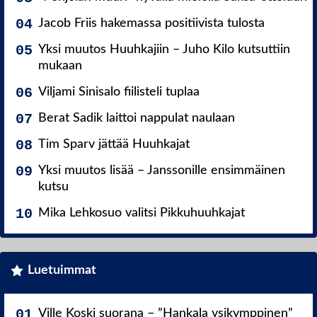
Jacob Friis hakemassa positiivista tulosta
Yksi muutos Huuhkajiin – Juho Kilo kutsuttiin
mukaan
Viljami Sinisalo fiilisteli tuplaa
Berat Sadik laittoi nappulat naulaan
Tim Sparv jättää Huuhkajat
Yksi muutos lisää – Janssonille ensimmäinen
kutsu
Mika Lehkosuo valitsi Pikkuhuuhkajat
Luetuimmat
Ville Koski suorana – ”Hankala ysikymppinen”