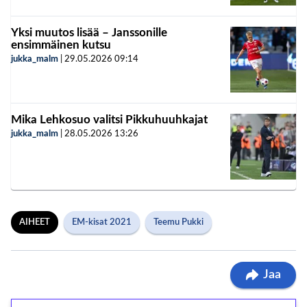
Yksi muutos lisää – Janssonille
ensimmäinen kutsu
jukka_malm
|
29.05.2026
09:14
Mika Lehkosuo valitsi Pikkuhuuhkajat
jukka_malm
|
28.05.2026
13:26
AIHEET
EM-kisat 2021
Teemu Pukki
Jaa