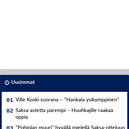
Uusimmat
Ville Koski suorana – ”Hankala ysikymppinen”
Saksa astetta parempi – Huuhkajille raakaa
oppia
”Pohjolan muuri” hyvällä mielellä Saksa-otteluun