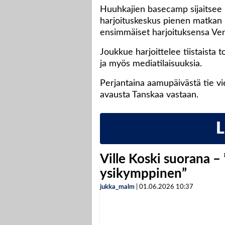
Huuhkajien basecamp sijaitsee P
harjoituskeskus pienen matkan p
ensimmäiset harjoituksensa Venä
Joukkue harjoittelee tiistaista 
ja myös mediatilaisuuksia.
Perjantaina aamupäivästä tie v
avausta Tanskaa vastaan.
Ville Koski suorana –
ysikymppinen”
jukka_malm
|
01.06.2026
10:37