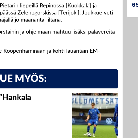
ietarin liepeillä Repinossa [Kuokkala] ja
äässä Zelenogorskissa [Terijoki]. Joukkue veti
jällä jo maanantai-iltana.
torstaihin ja ohjelmaan mahtuu lisäksi palavereita
ie Kööpenhaminaan ja kohti lauantain EM-
LUE MYÖS:
 ”Hankala