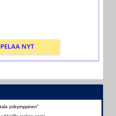
osta Tuohi 1000 -peliin (arvo 0,20€ per
PELAA NYT
nkala ysikymppinen”