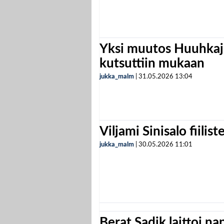
Yksi muutos Huuhkaji
kutsuttiin mukaan
jukka_malm
|
31.05.2026
13:04
Viljami Sinisalo fiilist
jukka_malm
|
30.05.2026
11:01
Berat Sadik laittoi n