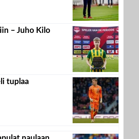
in – Juho Kilo
eli tuplaa
appulat naulaan