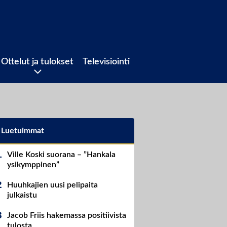
Ottelut ja tulokset
Televisiointi
Luetuimmat
Ville Koski suorana – ”Hankala
ysikymppinen”
Huuhkajien uusi pelipaita
julkaistu
Jacob Friis hakemassa positiivista
tulosta