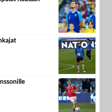
hkajat
nssonille