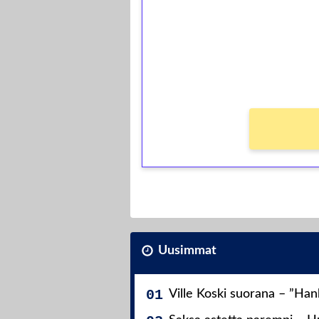
Talleta 1€
Saat heti 50 ilmaiskierr
kierros)!
Ei kierrätysvaatimusta!
Uusimmat
Ville Koski suorana – ”Ha