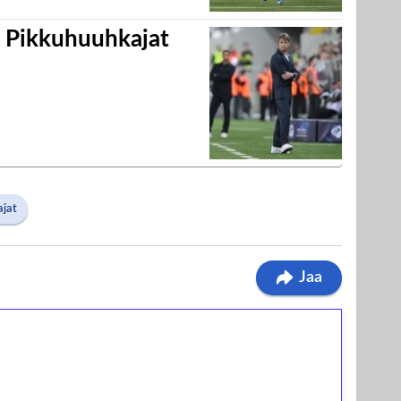
i Pikkuhuuhkajat
jat
Jaa
ilmaiskierroksia ilman