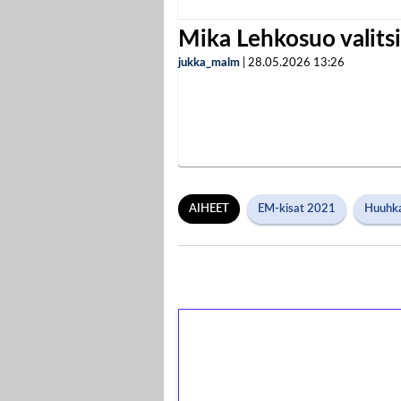
Mika Lehkosuo valits
jukka_malm
|
28.05.2026
13:26
AIHEET
EM-kisat 2021
Huuhka
1€ = 10€ arvosta 
kierrätystä!