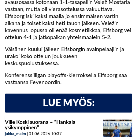
avausosassa kotonaan 1-1-tasapeliin Velež Mostaria
vastaan, mutta oli vierasottelussa vakuuttava.
Elfsborg iski kaksi maalia jo ensimmäisen vartin
aikana ja toiset kaksi heti tauon jälkeen. Veležin
kavennus lopussa oli enää kosmetiikkaa, Elfsborg vei
ottelun 4-1 ja jatkopaikan yhteismaalein 5-2.
Väisänen kuului jälleen Elfsborgin avainpelaajiin ja
urakoi koko ottelun joukkueen
keskuspuolustuksessa.
Konferenssiliigan playoffs-kierroksella Elfsborg saa
vastaansa Feyenoordin.
LUE MYÖS:
Ville Koski suorana – ”Hankala
ysikymppinen”
jukka_malm
|
01.06.2026
10:37