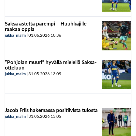
Saksa astetta parempi – Huuhkajille
raakaa oppia
jukka_malm
|
01.06.2026
10:36
”Pohjolan muuri” hyvällä mielellä Saksa-
otteluun
jukka_malm
|
31.05.2026
13:05
Jacob Friis hakemassa positiivista tulosta
jukka_malm
|
31.05.2026
13:05