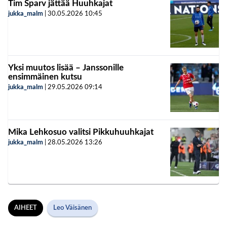
Tim Sparv jättää Huuhkajat
jukka_malm
|
30.05.2026
10:45
Yksi muutos lisää – Janssonille
ensimmäinen kutsu
jukka_malm
|
29.05.2026
09:14
Mika Lehkosuo valitsi Pikkuhuuhkajat
jukka_malm
|
28.05.2026
13:26
AIHEET
Leo Väisänen