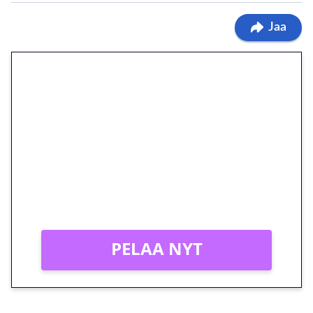
Jaa
🎁 Huipputarjous jatkuu: 10
euron kierrätysvapaa
megakierros Reactoonz-
peliin – vain 1 eurolla!
Peli: Reactoonz
Vain uusille asiakkaille!
PELAA NYT