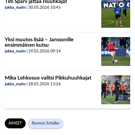
Tim Sparv jättää Huuhkajat
jukka_malm
|
30.05.2026
10:45
Yksi muutos lisää – Janssonille
ensimmäinen kutsu
jukka_malm
|
29.05.2026
09:14
Mika Lehkosuo valitsi Pikkuhuuhkajat
jukka_malm
|
28.05.2026
13:26
AIHEET
Rasmus Schüller