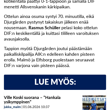
kotikentällä päättyi 0-1-tappioon ja samalla DIF
menetti Allsvenskanin kärkipaikan.
Ottelun ainoa osuma syntyi 70. minuutilla, eikä
Djurgården pystynyt takaiskun jälkeen enää
nousemaan.
Rasmus Schüller
pelasi koko ottelun
DIF:n keskikentällä ja kuittasi tililleen varoituksen
avausjaksolla.
Tappion myötä Djurgården joutui päästämään
paikalliskilpailija AIK:n edelleen kahden pisteen
erolla. Malmö ja Elfsborg puolestaan seuraavat
DIF:n varjona vain pisteen päässä.
LUE MYÖS:
Ville Koski suorana – ”Hankala
ysikymppinen”
jukka_malm
|
01.06.2026
10:37