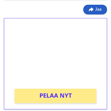
Jaa
1€ = 10€ arvosta
ilmaiskierroksia ilman
kierrätystä!
Talleta 1€
Saat heti 50 ilmaiskierrosta Tuohi 1000 -
peliin (arvo 0,20€ per kierros)!
Ei kierrätysvaatimusta!
PELAA NYT