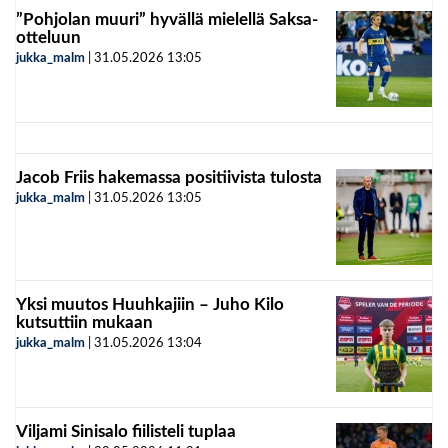
”Pohjolan muuri” hyvällä mielellä Saksa-
otteluun
jukka_malm
|
31.05.2026
13:05
Jacob Friis hakemassa positiivista tulosta
jukka_malm
|
31.05.2026
13:05
Yksi muutos Huuhkajiin – Juho Kilo
kutsuttiin mukaan
jukka_malm
|
31.05.2026
13:04
Viljami Sinisalo fiilisteli tuplaa