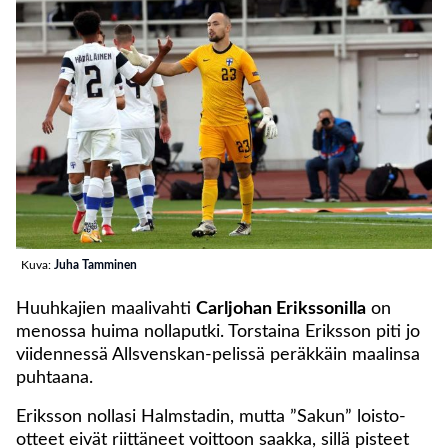
Kuva:
Juha Tamminen
Huuhkajien maalivahti
Carljohan Erikssonilla
on
menossa huima nollaputki. Torstaina Eriksson piti jo
viidennessä Allsvenskan-pelissä peräkkäin maalinsa
puhtaana.
Eriksson nollasi Halmstadin, mutta ”Sakun” loisto-
otteet eivät riittäneet voittoon saakka, sillä pisteet