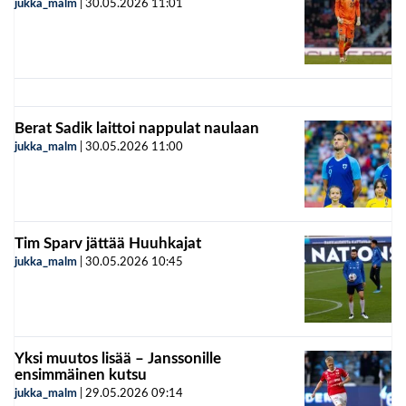
jukka_malm
|
30.05.2026
11:01
Berat Sadik laittoi nappulat naulaan
jukka_malm
|
30.05.2026
11:00
Tim Sparv jättää Huuhkajat
jukka_malm
|
30.05.2026
10:45
Yksi muutos lisää – Janssonille
ensimmäinen kutsu
jukka_malm
|
29.05.2026
09:14