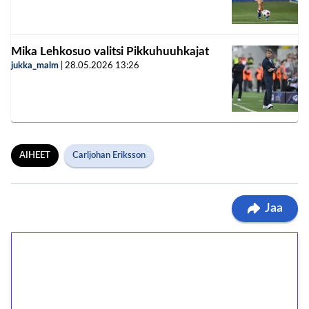
Mika Lehkosuo valitsi Pikkuhuuhkajat
jukka_malm
|
28.05.2026
13:26
AIHEET
Carljohan Eriksson
Jaa
1€ = 10€ arvosta
ilmaiskierroksia ilman
kierrätystä!