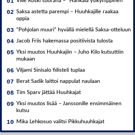
Ville Koski suorana – ”Hankala ysikymppinen”
Saksa astetta parempi – Huuhkajille raakaa
oppia
”Pohjolan muuri” hyvällä mielellä Saksa-otteluun
Jacob Friis hakemassa positiivista tulosta
Yksi muutos Huuhkajiin – Juho Kilo kutsuttiin
mukaan
Viljami Sinisalo fiilisteli tuplaa
Berat Sadik laittoi nappulat naulaan
Tim Sparv jättää Huuhkajat
Yksi muutos lisää – Janssonille ensimmäinen
kutsu
Mika Lehkosuo valitsi Pikkuhuuhkajat