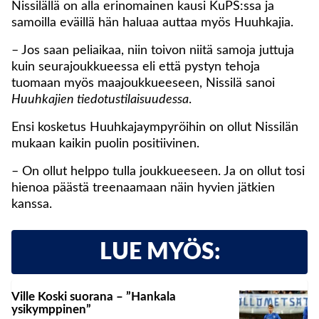
Nissilällä on alla erinomainen kausi KuPS:ssa ja
samoilla eväillä hän haluaa auttaa myös Huuhkajia.
– Jos saan peliaikaa, niin toivon niitä samoja juttuja
kuin seurajoukkueessa eli että pystyn tehoja
tuomaan myös maajoukkueeseen, Nissilä sanoi
Huuhkajien tiedotustilaisuudessa
.
Ensi kosketus Huuhkajaympyröihin on ollut Nissilän
mukaan kaikin puolin positiivinen.
– On ollut helppo tulla joukkueeseen. Ja on ollut tosi
hienoa päästä treenaamaan näin hyvien jätkien
kanssa.
LUE MYÖS:
Ville Koski suorana – ”Hankala
ysikymppinen”