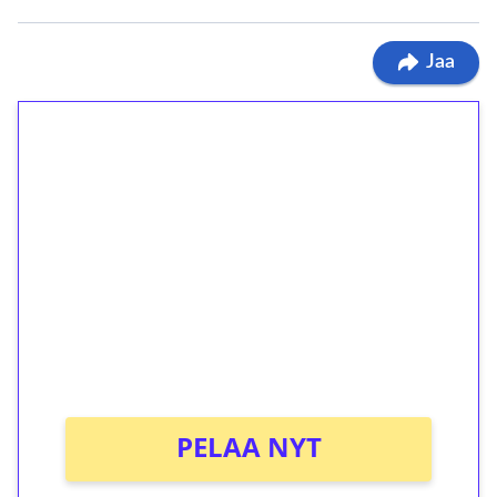
Jaa
1€ = 10€ arvosta
ilmaiskierroksia ilman
kierrätystä!
Talleta 1€
Saat heti 50 ilmaiskierrosta Tuohi 1000 -
peliin (arvo 0,20€ per kierros)!
Ei kierrätysvaatimusta!
PELAA NYT