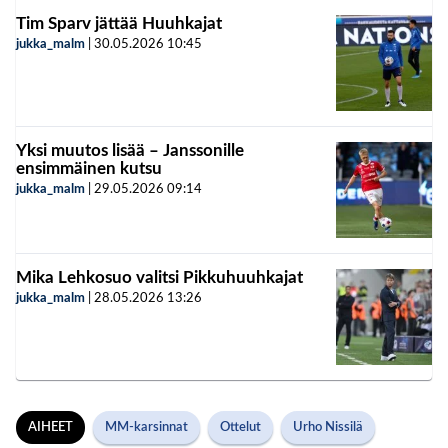
Tim Sparv jättää Huuhkajat
jukka_malm
|
30.05.2026
10:45
Yksi muutos lisää – Janssonille
ensimmäinen kutsu
jukka_malm
|
29.05.2026
09:14
Mika Lehkosuo valitsi Pikkuhuuhkajat
jukka_malm
|
28.05.2026
13:26
AIHEET
MM-karsinnat
Ottelut
Urho Nissilä