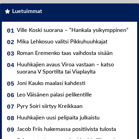
Luetuimmat
Ville Koski suorana – ”Hankala ysikymppinen”
Mika Lehkosuo valitsi Pikkuhuuhkajat
Roman Eremenko taas vaihdosta sisään
Huuhkajien avaus Viroa vastaan – katso
suorana V Sportilta tai Viaplaylta
Joni Kauko maalasi kahdesti
Leo Väisänen palasi pelikentille
Pyry Soiri siirtyy Kreikkaan
Huuhkajien uusi pelipaita julkaistu
Jacob Friis hakemassa positiivista tulosta