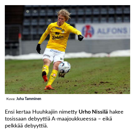
Kuva:
Juha Tamminen
Ensi kertaa Huuhkajiin nimetty
Urho Nissilä
hakee
tosissaan debyyttiä A-maajoukkueessa – eikä
pelkkää debyyttiä.