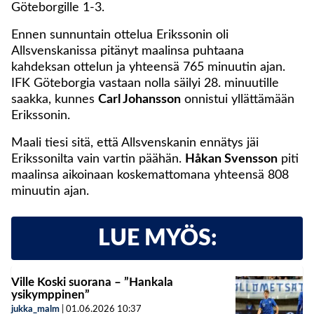
Göteborgille 1-3.
Ennen sunnuntain ottelua Erikssonin oli
Allsvenskanissa pitänyt maalinsa puhtaana
kahdeksan ottelun ja yhteensä 765 minuutin ajan.
IFK Göteborgia vastaan nolla säilyi 28. minuutille
saakka, kunnes
Carl Johansson
onnistui yllättämään
Erikssonin.
Maali tiesi sitä, että Allsvenskanin ennätys jäi
Erikssonilta vain vartin päähän.
Håkan Svensson
piti
maalinsa aikoinaan koskemattomana yhteensä 808
minuutin ajan.
LUE MYÖS:
Ville Koski suorana – ”Hankala
ysikymppinen”
jukka_malm
|
01.06.2026
10:37