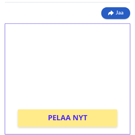
Jaa
1€ = 10€ arvosta
ilmaiskierroksia ilman
kierrätystä!
Talleta 1€
Saat heti 50 ilmaiskierrosta Tuohi 1000 -
peliin (arvo 0,20€ per kierros)!
Ei kierrätysvaatimusta!
PELAA NYT