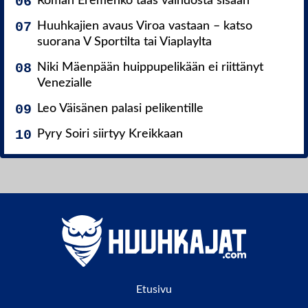
Roman Eremenko taas vaihdosta sisään
Huuhkajien avaus Viroa vastaan – katso
suorana V Sportilta tai Viaplaylta
Niki Mäenpään huippupelikään ei riittänyt
Venezialle
Leo Väisänen palasi pelikentille
Pyry Soiri siirtyy Kreikkaan
Etusivu