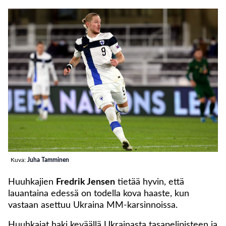
Kuva:
Juha Tamminen
Huuhkajien
Fredrik Jensen
tietää hyvin, että
lauantaina edessä on todella kova haaste, kun
vastaan asettuu Ukraina MM-karsinnoissa.
Huuhkajat haki keväällä Ukrainasta tasapelipisteen ja