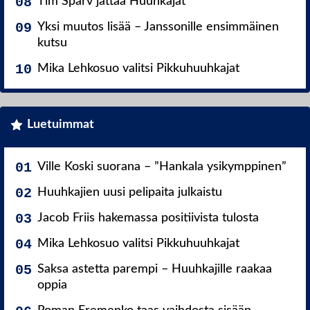
Tim Sparv jättää Huuhkajat
Yksi muutos lisää – Janssonille ensimmäinen
kutsu
Mika Lehkosuo valitsi Pikkuhuuhkajat
Luetuimmat
Ville Koski suorana – ”Hankala ysikymppinen”
Huuhkajien uusi pelipaita julkaistu
Jacob Friis hakemassa positiivista tulosta
Mika Lehkosuo valitsi Pikkuhuuhkajat
Saksa astetta parempi – Huuhkajille raakaa
oppia