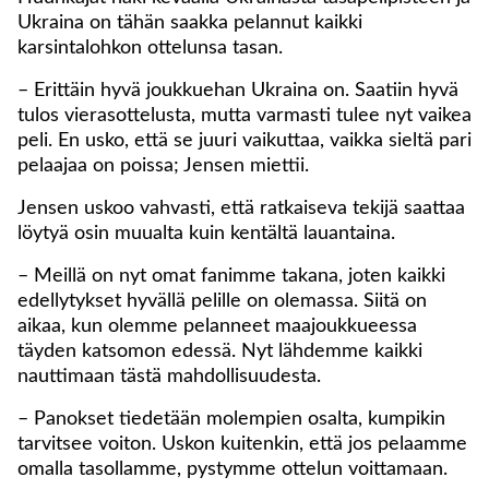
Ukraina on tähän saakka pelannut kaikki
karsintalohkon ottelunsa tasan.
– Erittäin hyvä joukkuehan Ukraina on. Saatiin hyvä
tulos vierasottelusta, mutta varmasti tulee nyt vaikea
peli. En usko, että se juuri vaikuttaa, vaikka sieltä pari
pelaajaa on poissa; Jensen miettii.
Jensen uskoo vahvasti, että ratkaiseva tekijä saattaa
löytyä osin muualta kuin kentältä lauantaina.
– Meillä on nyt omat fanimme takana, joten kaikki
edellytykset hyvällä pelille on olemassa. Siitä on
aikaa, kun olemme pelanneet maajoukkueessa
täyden katsomon edessä. Nyt lähdemme kaikki
nauttimaan tästä mahdollisuudesta.
– Panokset tiedetään molempien osalta, kumpikin
tarvitsee voiton. Uskon kuitenkin, että jos pelaamme
omalla tasollamme, pystymme ottelun voittamaan.