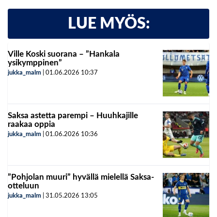
LUE MYÖS:
Ville Koski suorana – ”Hankala
ysikymppinen”
jukka_malm
|
01.06.2026
10:37
Saksa astetta parempi – Huuhkajille
raakaa oppia
jukka_malm
|
01.06.2026
10:36
”Pohjolan muuri” hyvällä mielellä Saksa-
otteluun
jukka_malm
|
31.05.2026
13:05