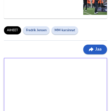
AIHEET
Fredrik Jensen
MM-karsinnat
Jaa
1€ = 10€ arvosta
ilmaiskierroksia ilman
kierrätystä!
Talleta 1€
Saat heti 50 ilmaiskierrosta Tuohi 1000 -
peliin (arvo 0,20€ per kierros)!