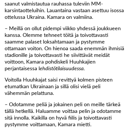
saanut valmistautua rauhassa tuleviin MM-
karsintaotteluihin. Lauantaina vastaan asettuu isossa
ottelussa Ukraina. Kamara on valmiina.
– Meillä on ollut pidempi viikko yhdessä joukkueen
kanssa. Olemme tehneet töitä ja toivottavasti
saamme palaset loksahtamaan ja pystymme
ottamaan voiton. On hienoa saada enemmän ihmisiä
stadionille ja toivottavasti he siivittävät meidät
voittoon, Kamara pohdiskeli Huuhkajien
perjantaisessa l
ehdistötilaisuudessa
.
Voitolla Huuhkajat saisi revittyä kolmen pisteen
etumatkan Ukrainaan ja sillä olisi vielä peli
vähemmän pelattuna.
– Odotamme peliä ja jokainen peli on meille tärkeä
tällä hetkellä. Haluamme voittaa pelin ja odotamme
sitä innolla. Kaikilla on hyvä fiilis ja toivottavasti
pystymme voittamaan, Kamara mietti.