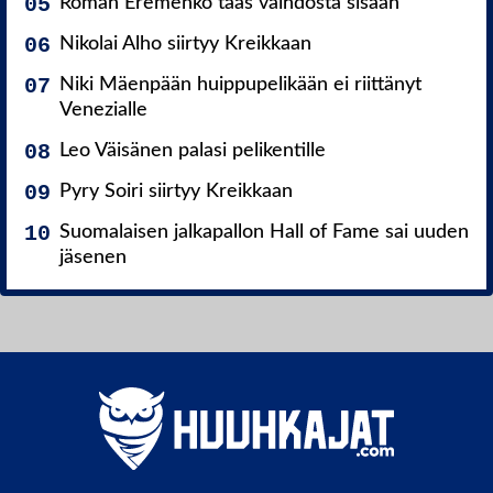
Roman Eremenko taas vaihdosta sisään
Nikolai Alho siirtyy Kreikkaan
Niki Mäenpään huippupelikään ei riittänyt
Venezialle
Leo Väisänen palasi pelikentille
Pyry Soiri siirtyy Kreikkaan
Suomalaisen jalkapallon Hall of Fame sai uuden
jäsenen