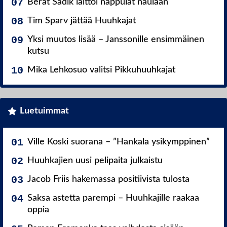
Berat Sadik laittoi nappulat naulaan
Tim Sparv jättää Huuhkajat
Yksi muutos lisää – Janssonille ensimmäinen
kutsu
Mika Lehkosuo valitsi Pikkuhuuhkajat
Luetuimmat
Ville Koski suorana – ”Hankala ysikymppinen”
Huuhkajien uusi pelipaita julkaistu
Jacob Friis hakemassa positiivista tulosta
Saksa astetta parempi – Huuhkajille raakaa
oppia