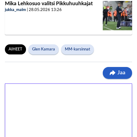
Mika Lehkosuo valitsi Pikkuhuuhkajat
jukka_malm
|
28.05.2026
13:26
AIHEET
Glen Kamara
MM-karsinnat
Jaa
1€ = 10€ arvosta
ilmaiskierroksia ilman
kierrätystä!
Talleta 1€