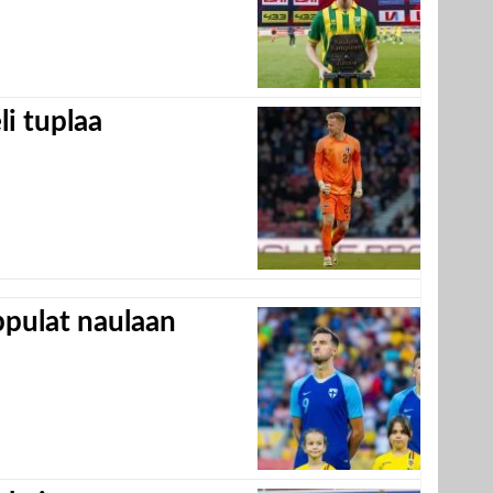
eli tuplaa
appulat naulaan