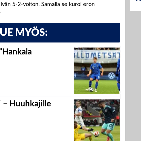
elvän 5-2-voiton. Samalla se kuroi eron
.
LUE MYÖS:
 ”Hankala
 – Huuhkajille