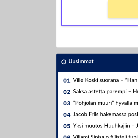
Uusimmat
Ville Koski suorana – ”Ha
Saksa astetta parempi – Hu
”Pohjolan muuri” hyvällä m
Jacob Friis hakemassa posit
Yksi muutos Huuhkajiin – 
Viljami Sinisalo fiilisteli tup