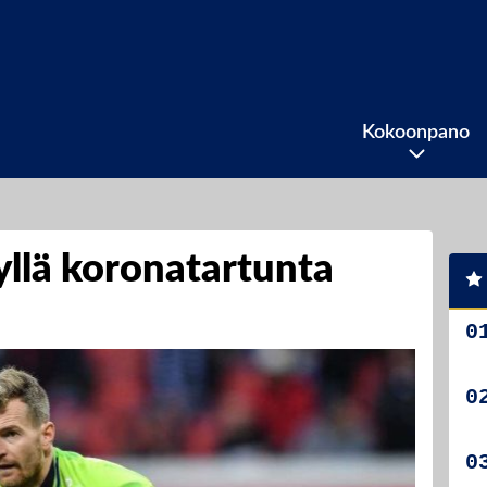
Kokoonpano
llä koronatartunta