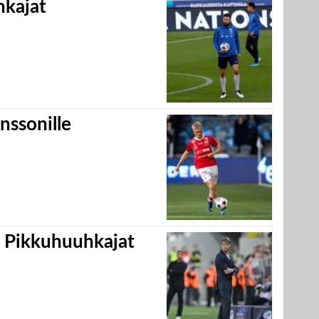
hkajat
nssonille
i Pikkuhuuhkajat