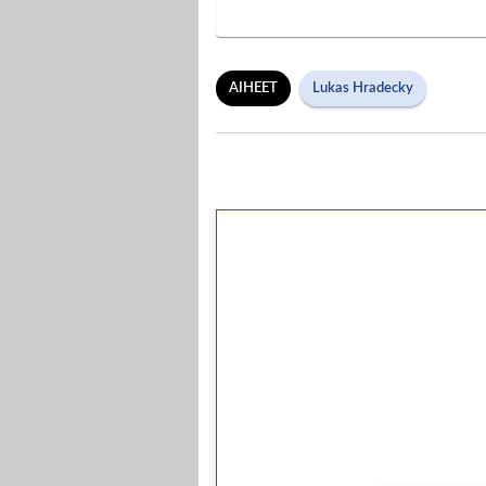
AIHEET
Lukas Hradecky
1€ = 10€ arvosta 
kierrätystä!
Talleta 1€
Saat heti 50 ilmaiskierr
kierros)!
Ei kierrätysvaatimusta!