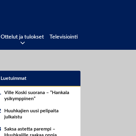
Ottelut ja tulokset
Televisiointi
Luetuimmat
Ville Koski suorana – ”Hankala
ysikymppinen”
Huuhkajien uusi pelipaita
julkaistu
Saksa astetta parempi –
Huuhkajille raakaa oppia