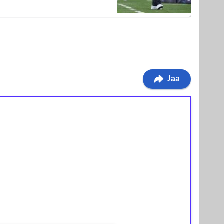
Jaa
ilmaiskierroksia ilman
osta Tuohi 1000 -peliin (arvo 0,20€ per