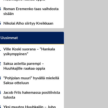
Roman Eremenko taas vaihdosta
sisään
Nikolai Alho siirtyy Kreikkaan
Uusimmat
Ville Koski suorana – ”Hankala
ysikymppinen”
Saksa astetta parempi –
Huuhkajille raakaa oppia
”Pohjolan muuri” hyvällä mielellä
Saksa-otteluun
Jacob Friis hakemassa positiivista
tulosta
Yksi muutos Huuhkajiin – Juho