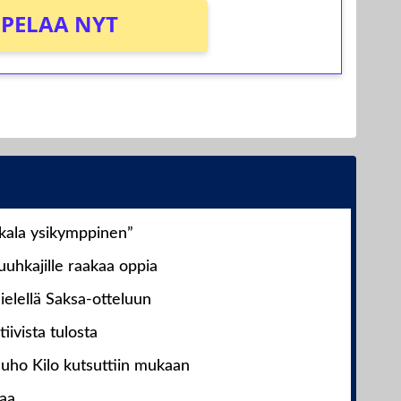
PELAA NYT
nkala ysikymppinen”
uhkajille raakaa oppia
ielellä Saksa-otteluun
iivista tulosta
Juho Kilo kutsuttiin mukaan
laa