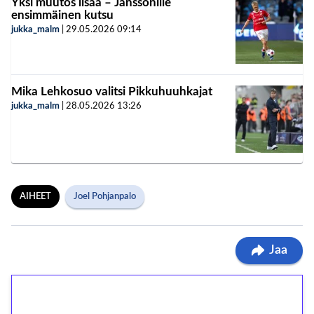
Yksi muutos lisää – Janssonille
ensimmäinen kutsu
jukka_malm
|
29.05.2026
09:14
Mika Lehkosuo valitsi Pikkuhuuhkajat
jukka_malm
|
28.05.2026
13:26
AIHEET
Joel Pohjanpalo
Jaa
1€ = 10€ arvosta