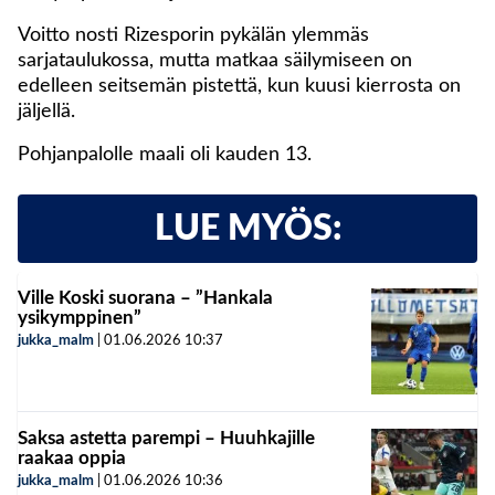
Voitto nosti Rizesporin pykälän ylemmäs
sarjataulukossa, mutta matkaa säilymiseen on
edelleen seitsemän pistettä, kun kuusi kierrosta on
jäljellä.
Pohjanpalolle maali oli kauden 13.
LUE MYÖS:
Ville Koski suorana – ”Hankala
ysikymppinen”
jukka_malm
|
01.06.2026
10:37
Saksa astetta parempi – Huuhkajille
raakaa oppia
jukka_malm
|
01.06.2026
10:36