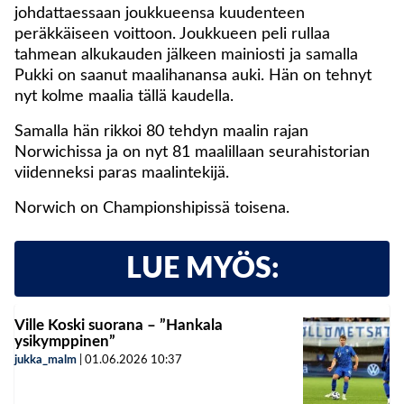
johdattaessaan joukkueensa kuudenteen
peräkkäiseen voittoon. Joukkueen peli rullaa
tahmean alkukauden jälkeen mainiosti ja samalla
Pukki on saanut maalihanansa auki. Hän on tehnyt
nyt kolme maalia tällä kaudella.
Samalla hän rikkoi 80 tehdyn maalin rajan
Norwichissa ja on nyt 81 maalillaan seurahistorian
viidenneksi paras maalintekijä.
Norwich on Championshipissä toisena.
LUE MYÖS:
Ville Koski suorana – ”Hankala
ysikymppinen”
jukka_malm
|
01.06.2026
10:37