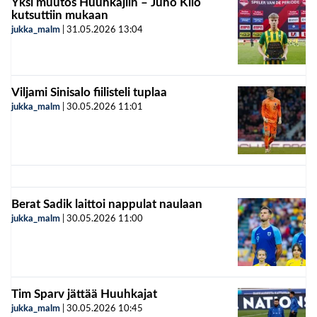
Yksi muutos Huuhkajiin – Juho Kilo
kutsuttiin mukaan
jukka_malm
|
31.05.2026
13:04
Viljami Sinisalo fiilisteli tuplaa
jukka_malm
|
30.05.2026
11:01
Berat Sadik laittoi nappulat naulaan
jukka_malm
|
30.05.2026
11:00
Tim Sparv jättää Huuhkajat
jukka_malm
|
30.05.2026
10:45