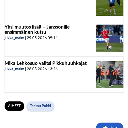
Yksi muutos lisää – Janssonille
ensimmäinen kutsu
jukka_malm
|
29.05.2026
09:14
Mika Lehkosuo valitsi Pikkuhuuhkajat
jukka_malm
|
28.05.2026
13:26
AIHEET
Teemu Pukki
Jaa