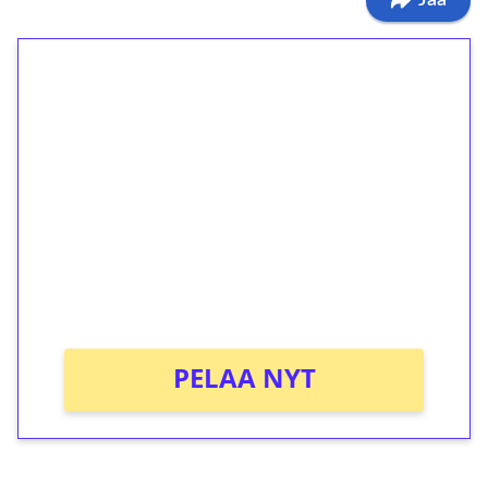
1€ = 10€ arvosta
ilmaiskierroksia ilman
kierrätystä!
Talleta 1€
Saat heti 50 ilmaiskierrosta Tuohi 1000 -
peliin (arvo 0,20€ per kierros)!
Ei kierrätysvaatimusta!
PELAA NYT