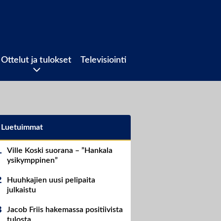
Ottelut ja tulokset
Televisiointi
Luetuimmat
Ville Koski suorana – ”Hankala
ysikymppinen”
Huuhkajien uusi pelipaita
julkaistu
Jacob Friis hakemassa positiivista
tulosta