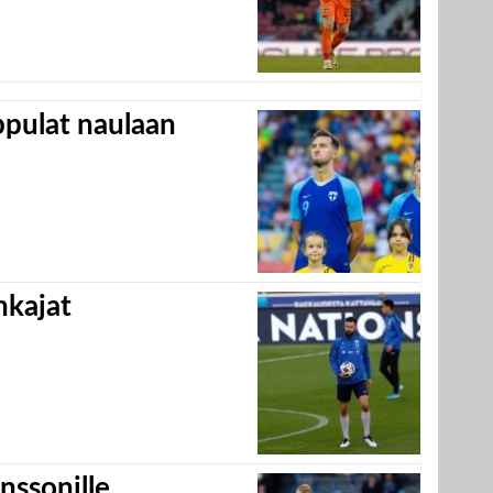
appulat naulaan
hkajat
nssonille