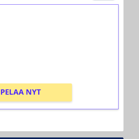
ilmaiskierroksia ilman
osta Tuohi 1000 -peliin (arvo 0,20€ per
PELAA NYT