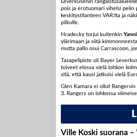
Leverkusenin rangaistusalueelle
pois ja erotuomari vihelsi pelin
keskitystilanteen VAR:lta ja näki
pilkulle.
Hradecky torjui kuitenkin
Yanni
ylärimaan ja siitä kimmonneesta
mutta pallo osui Carrascoon, jonk
Tasapelipiste oli Bayer Leverkus
toiveet elossa vielä lohkon kolm
sitä, että kausi jatkuisi vielä Eu
Glen Kamara ei ollut Rangersin
3. Rangers on lohkossa viimeisen
Ville Koski suorana –