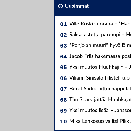
Uusimmat
Ville Koski suorana – ”Ha
Saksa astetta parempi – Hu
”Pohjolan muuri” hyvällä m
Jacob Friis hakemassa posit
Yksi muutos Huuhkajiin – 
Viljami Sinisalo fiilisteli tup
Berat Sadik laittoi nappula
Tim Sparv jättää Huuhkaja
Yksi muutos lisää – Jansso
Mika Lehkosuo valitsi Pikk