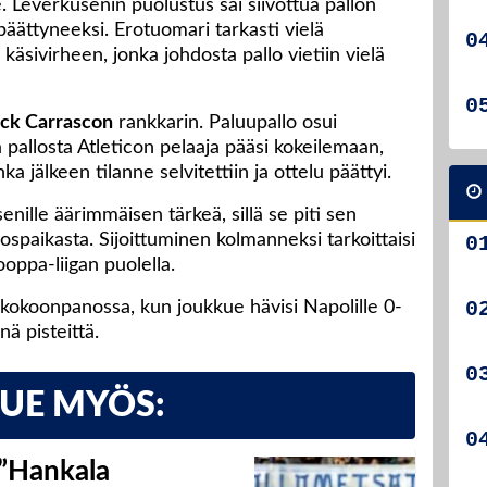
. Leverkusenin puolustus sai siivottua pallon
 päättyneeksi. Erotuomari tarkasti vielä
 käsivirheen, jonka johdosta pallo vietiin vielä
ck Carrascon
rankkarin. Paluupallo osui
 pallosta Atleticon pelaaja pääsi kokeilemaan,
a jälkeen tilanne selvitettiin ja ottelu päättyi.
enille äärimmäisen tärkeä, sillä se piti sen
ospaikasta. Sijoittuminen kolmanneksi tarkoittaisi
rooppa-liigan puolella.
 kokoonpanossa, kun joukkue hävisi Napolille 0-
ä pisteittä.
LUE MYÖS:
 ”Hankala