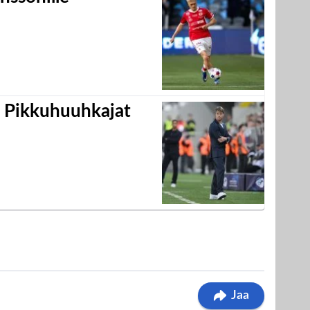
i Pikkuhuuhkajat
Jaa