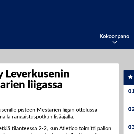
Kokoonpano
y Leverkusenin
rien liigassa
senille pisteen Mestarien liigan ottelussa
alla rangaistuspotkun lisäajalla.
etkiä tilanteessa 2-2, kun Atletico toimitti pallon