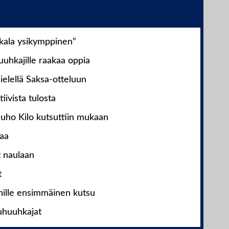
nkala ysikymppinen”
uhkajille raakaa oppia
ielellä Saksa-otteluun
iivista tulosta
Juho Kilo kutsuttiin mukaan
laa
t naulaan
t
nille ensimmäinen kutsu
uhuuhkajat