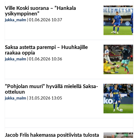
Ville Koski suorana – ”Hankala
ysikymppinen”
jukka_malm
|
01.06.2026
10:37
Saksa astetta parempi – Huuhkajille
raakaa oppia
jukka_malm
|
01.06.2026
10:36
”Pohjolan muuri” hyvällä mielellä Saksa-
otteluun
jukka_malm
|
31.05.2026
13:05
Jacob Friis hakemassa positiivista tulosta