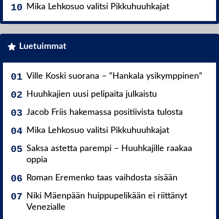
Mika Lehkosuo valitsi Pikkuhuuhkajat
Luetuimmat
Ville Koski suorana – ”Hankala ysikymppinen”
Huuhkajien uusi pelipaita julkaistu
Jacob Friis hakemassa positiivista tulosta
Mika Lehkosuo valitsi Pikkuhuuhkajat
Saksa astetta parempi – Huuhkajille raakaa
oppia
Roman Eremenko taas vaihdosta sisään
Niki Mäenpään huippupelikään ei riittänyt
Venezialle