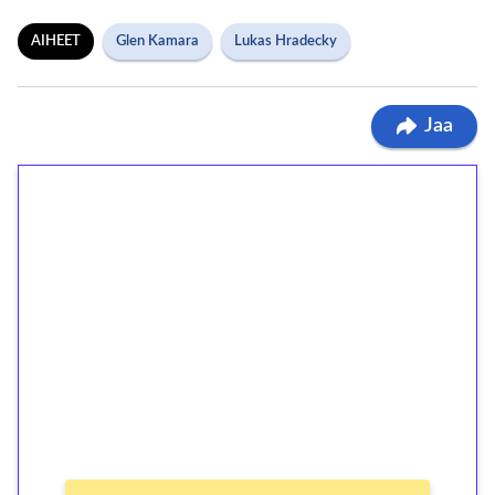
AIHEET
Glen Kamara
Lukas Hradecky
Jaa
1€ = 10€ arvosta
ilmaiskierroksia ilman
kierrätystä!
Talleta 1€
Saat heti 50 ilmaiskierrosta Tuohi 1000 -
peliin (arvo 0,20€ per kierros)!
Ei kierrätysvaatimusta!