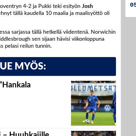
oventryn 4-2 ja Pukki teki esityön
Josh
nyt tällä kaudella 10 maalia ja maalisyöttö oli
sa sarjassa tällä hetkellä viidentenä. Norwichin
ddlesbrough sen sijaan hävisi viikonloppuna
 pelasi reilun tunnin.
LUE MYÖS:
 ”Hankala
 – Huuhkajille