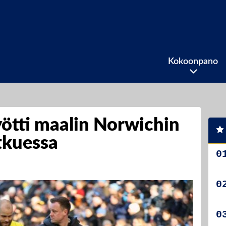
Kokoonpano
ötti maalin Norwichin
tkuessa