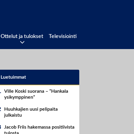
Ottelut ja tulokset
Televisiointi
Luetuimmat
Ville Koski suorana – ”Hankala
ysikymppinen”
Huuhkajien uusi pelipaita
julkaistu
Jacob Friis hakemassa positiivista
tulosta