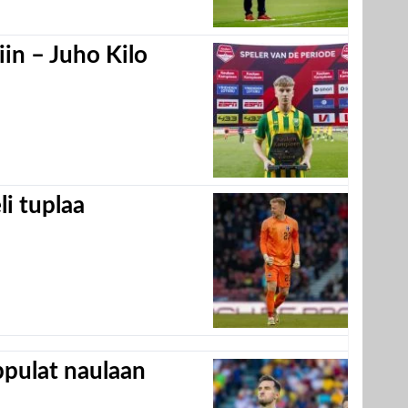
in – Juho Kilo
eli tuplaa
appulat naulaan