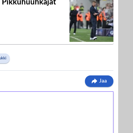
i Pikkuhuuhkajat
ukki
Jaa
ilmaiskierroksia ilman