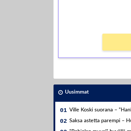
Saat heti 50 ilmaiskierr
kierros)!
Ei kierrätysvaatimusta!
Uusimmat
Ville Koski suorana – ”Ha
Saksa astetta parempi – Hu