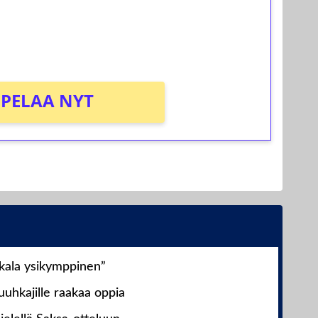
osta Tuohi 1000 -peliin (arvo 0,20€ per
PELAA NYT
nkala ysikymppinen”
uhkajille raakaa oppia