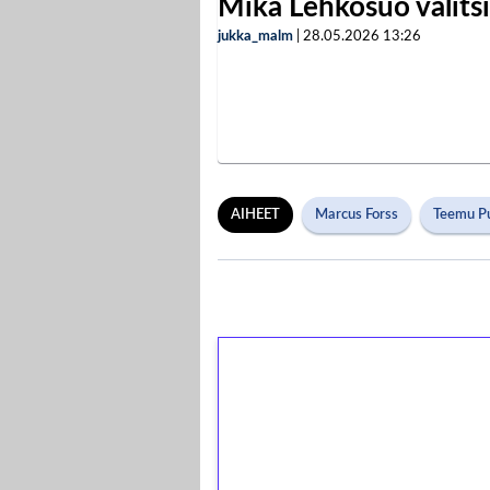
Mika Lehkosuo valits
jukka_malm
|
28.05.2026
13:26
AIHEET
Marcus Forss
Teemu P
1€ = 10€ arvosta 
kierrätystä!
Talleta 1€