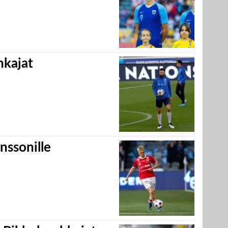
hkajat
nssonille