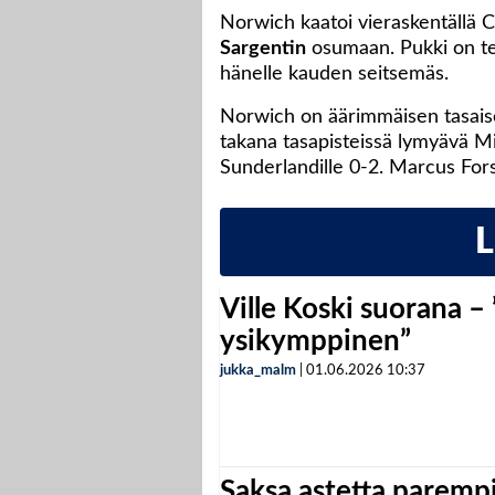
Norwich kaatoi vieraskentällä C
Sargentin
osumaan. Pukki on teh
hänelle kauden seitsemäs.
Norwich on äärimmäisen tasaises
takana tasapisteissä lymyävä Mi
Sunderlandille 0-2. Marcus Forss
Ville Koski suorana –
ysikymppinen”
jukka_malm
|
01.06.2026
10:37
Saksa astetta parempi