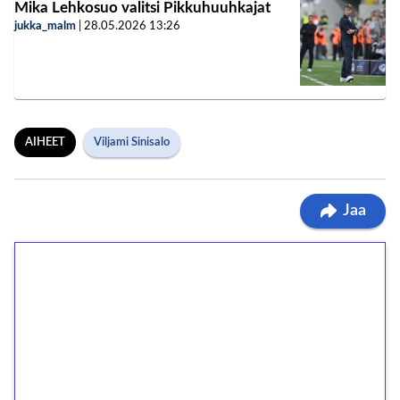
Mika Lehkosuo valitsi Pikkuhuuhkajat
jukka_malm
|
28.05.2026
13:26
AIHEET
Viljami Sinisalo
Jaa
1€ = 10€ arvosta
ilmaiskierroksia ilman
kierrätystä!
Talleta 1€