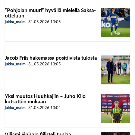
”Pohjolan muuri” hyvällä mielellä Saksa-
otteluun
jukka_malm
|
31.05.2026
13:05
Jacob Friis hakemassa positiivista tulosta
jukka_malm
|
31.05.2026
13:05
Yksi muutos Huuhkajiin – Juho Kilo
kutsuttiin mukaan
jukka_malm
|
31.05.2026
13:04
Viljami Sinisalo fiilisteli tuplaa