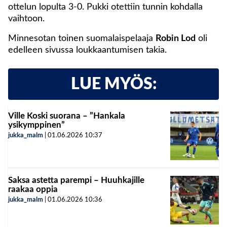
ottelun lopulta 3-0. Pukki otettiin tunnin kohdalla
vaihtoon.
Minnesotan toinen suomalaispelaaja
Robin Lod
oli
edelleen sivussa loukkaantumisen takia.
LUE MYÖS:
Ville Koski suorana – ”Hankala
ysikymppinen”
jukka_malm
|
01.06.2026
10:37
Saksa astetta parempi – Huuhkajille
raakaa oppia
jukka_malm
|
01.06.2026
10:36