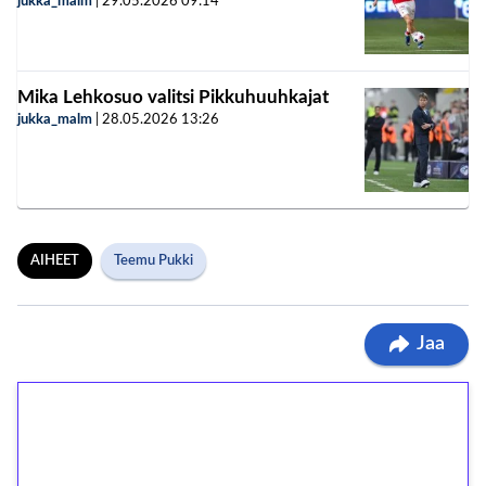
jukka_malm
|
29.05.2026
09:14
Mika Lehkosuo valitsi Pikkuhuuhkajat
jukka_malm
|
28.05.2026
13:26
AIHEET
Teemu Pukki
Jaa
1€ = 10€ arvosta
ilmaiskierroksia ilman