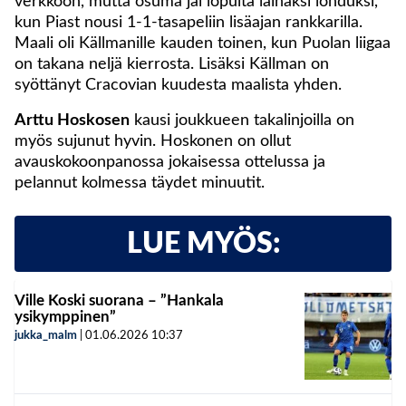
verkkoon, mutta osuma jäi lopulta laihaksi lohduksi,
kun Piast nousi 1-1-tasapeliin lisäajan rankkarilla.
Maali oli Källmanille kauden toinen, kun Puolan liigaa
on takana neljä kierrosta. Lisäksi Källman on
syöttänyt Cracovian kuudesta maalista yhden.
Arttu Hoskosen
kausi joukkueen takalinjoilla on
myös sujunut hyvin. Hoskonen on ollut
avauskokoonpanossa jokaisessa ottelussa ja
pelannut kolmessa täydet minuutit.
LUE MYÖS:
Ville Koski suorana – ”Hankala
ysikymppinen”
jukka_malm
|
01.06.2026
10:37