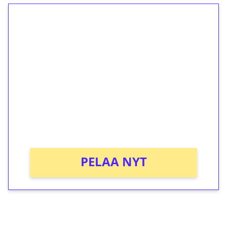
1€ = 10€ arvosta
ilmaiskierroksia ilman
kierrätystä!
Talleta 1€
Saat heti 50 ilmaiskierrosta Tuohi 1000 -
peliin (arvo 0,20€ per kierros)!
Ei kierrätysvaatimusta!
PELAA NYT