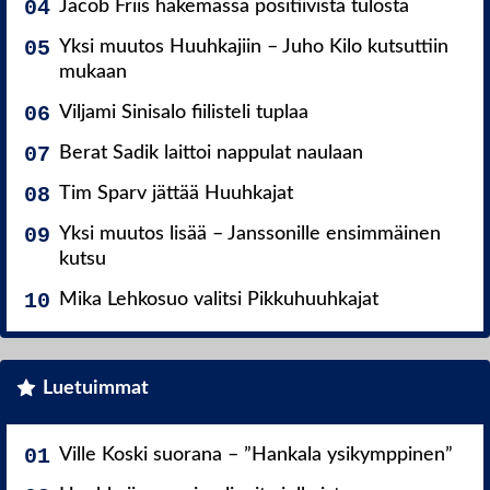
Jacob Friis hakemassa positiivista tulosta
Yksi muutos Huuhkajiin – Juho Kilo kutsuttiin
mukaan
Viljami Sinisalo fiilisteli tuplaa
Berat Sadik laittoi nappulat naulaan
Tim Sparv jättää Huuhkajat
Yksi muutos lisää – Janssonille ensimmäinen
kutsu
Mika Lehkosuo valitsi Pikkuhuuhkajat
Luetuimmat
Ville Koski suorana – ”Hankala ysikymppinen”