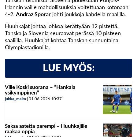
Tanskan osumista. Slovenia puolestaan Pohjois-
Irlannin vaille mahdollisuuksia voitettuaan kotonaan
4-2.
Andraz Sporar
johti joukkoja kahdella maalilla.
Huuhkajat johtaa lohkoa kerättyään 12 pistettä.
Tanska ja Slovenia seuraavat perässä 10 pisteen
saaliilla. Huuhkajat kohtaa Tanskan sunnuntaina
Olympiastadionilla.
LUE MYÖS:
Ville Koski suorana – ”Hankala
ysikymppinen”
jukka_malm
|
01.06.2026
10:37
Saksa astetta parempi – Huuhkajille
raakaa oppia