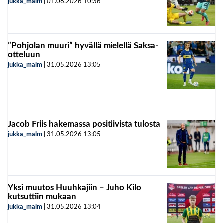
jukka_malm
|
01.06.2026
10:36
”Pohjolan muuri” hyvällä mielellä Saksa-
otteluun
jukka_malm
|
31.05.2026
13:05
Jacob Friis hakemassa positiivista tulosta
jukka_malm
|
31.05.2026
13:05
Yksi muutos Huuhkajiin – Juho Kilo
kutsuttiin mukaan
jukka_malm
|
31.05.2026
13:04