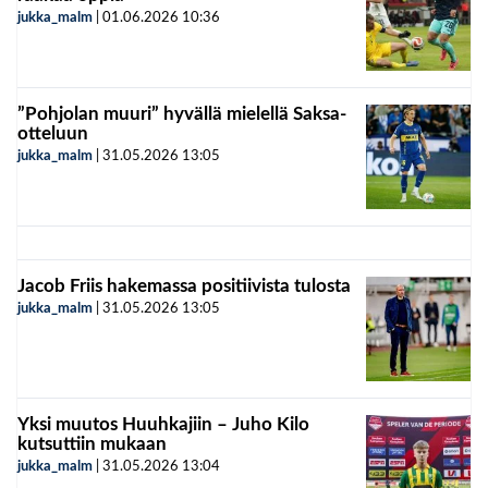
jukka_malm
|
01.06.2026
10:36
”Pohjolan muuri” hyvällä mielellä Saksa-
otteluun
jukka_malm
|
31.05.2026
13:05
Jacob Friis hakemassa positiivista tulosta
jukka_malm
|
31.05.2026
13:05
Yksi muutos Huuhkajiin – Juho Kilo
kutsuttiin mukaan
jukka_malm
|
31.05.2026
13:04