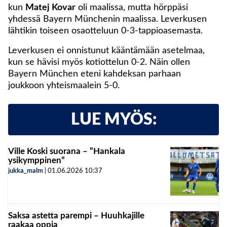
kun
Matej Kovar
oli maalissa, mutta hörppäsi
yhdessä Bayern Münchenin maalissa. Leverkusen
lähtikin toiseen osaotteluun 0-3-tappioasemasta.
Leverkusen ei onnistunut kääntämään asetelmaa,
kun se hävisi myös kotiottelun 0-2. Näin ollen
Bayern München eteni kahdeksan parhaan
joukkoon yhteismaalein 5-0.
LUE MYÖS:
Ville Koski suorana – ”Hankala
ysikymppinen”
jukka_malm
|
01.06.2026
10:37
Saksa astetta parempi – Huuhkajille
raakaa oppia