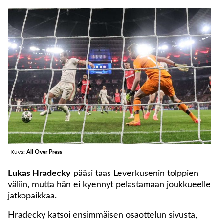
Kuva:
All Over Press
Lukas Hradecky
pääsi taas Leverkusenin tolppien
väliin, mutta hän ei kyennyt pelastamaan joukkueelle
jatkopaikkaa.
Hradecky katsoi ensimmäisen osaottelun sivusta,