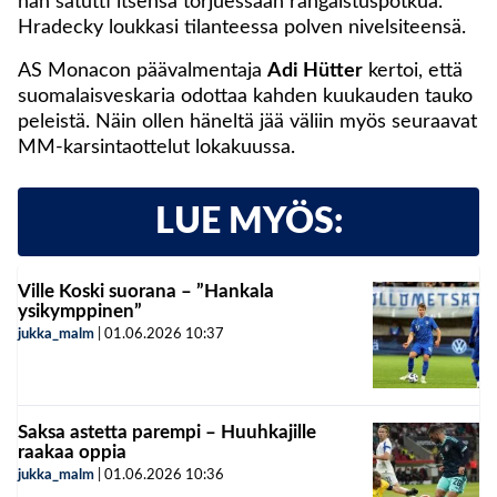
hän satutti itsensä torjuessaan rangaistuspotkua.
Hradecky loukkasi tilanteessa polven nivelsiteensä.
AS Monacon päävalmentaja
Adi Hütter
kertoi, että
suomalaisveskaria odottaa kahden kuukauden tauko
peleistä. Näin ollen häneltä jää väliin myös seuraavat
MM-karsintaottelut lokakuussa.
LUE MYÖS:
Ville Koski suorana – ”Hankala
ysikymppinen”
jukka_malm
|
01.06.2026
10:37
Saksa astetta parempi – Huuhkajille
raakaa oppia
jukka_malm
|
01.06.2026
10:36