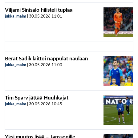
Viljami Sinisalo fiilisteli tuplaa
jukka_malm
|
30.05.2026
11:01
Berat Sadik laittoi nappulat naulaan
jukka_malm
|
30.05.2026
11:00
Tim Sparv jättää Huuhkajat
jukka_malm
|
30.05.2026
10:45
Yksi muutos lisää – Janssonille