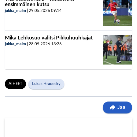
ensimmäinen kutsu
jukka_malm
|
29.05.2026
09:14
Mika Lehkosuo valitsi Pikkuhuuhkajat
jukka_malm
|
28.05.2026
13:26
AIHEET
Lukas Hradecky
Jaa
1€ = 10€ arvosta