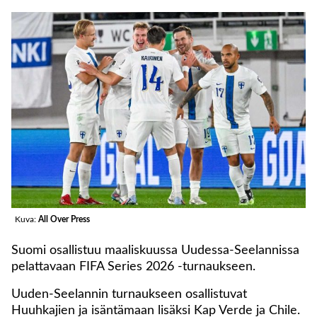
Kuva:
All Over Press
Suomi osallistuu maaliskuussa Uudessa-Seelannissa
pelattavaan FIFA Series 2026 -turnaukseen.
Uuden-Seelannin turnaukseen osallistuvat
Huuhkajien ja isäntämaan lisäksi Kap Verde ja Chile.