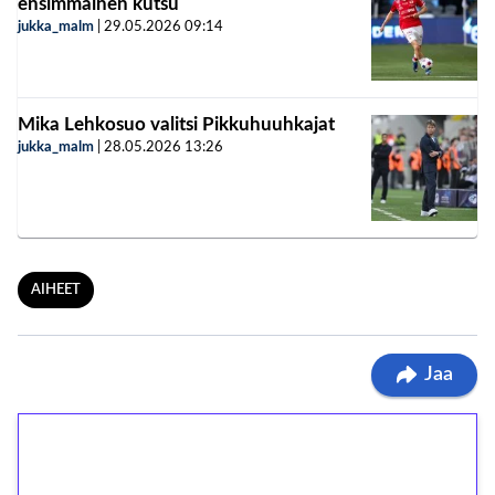
ensimmäinen kutsu
jukka_malm
|
29.05.2026
09:14
Mika Lehkosuo valitsi Pikkuhuuhkajat
jukka_malm
|
28.05.2026
13:26
AIHEET
Jaa
1€ = 10€ arvosta
ilmaiskierroksia ilman