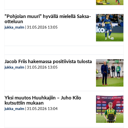
”Pohjolan muuri” hyvällä mielellä Saksa-
otteluun
jukka_malm
|
31.05.2026
13:05
Jacob Friis hakemassa positiivista tulosta
jukka_malm
|
31.05.2026
13:05
Yksi muutos Huuhkajiin – Juho Kilo
kutsuttiin mukaan
jukka_malm
|
31.05.2026
13:04