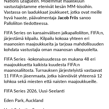
Nations Leagueen. Molemmat maaliskuun
vastustajistamme etenivät kesän MM-kisoihin.
Vastassa on laadukkaat joukkueet, jotka ovat meille
hyvä haaste, päävalmentaja
Jacob Friis
sanoo
Palloliiton tiedotteessa.
FIFA Series on kansainvälisen jalkapalloliiton, FIFA:n,
järjestämä kilpailu. Kilpailu kokoaa yhteen eri
maanosien maajoukkueita ja tarjoaa mahdollisuuden
kohdata vastustajia oman maanosan ulkopuolelta.
FIFA Series -kokonaisuudessa on mukana 48 eri
maajoukkuetta kaikista kuudesta FIFA:n
maanosaliitosta. Turnauksen järjestelyistä vastaavat
11 FIFA:n jäsenmaata, jotka isännöivät yhteensä 12
lohkoa sekä miesten että naisten maajoukkueille.
FIFA Series 2026, Uusi-Seelanti
Eden Park, Auckland