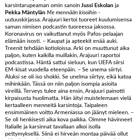
karsintarupeaman omin sanoin
Jussi Eskolan
ja
Pekka Mäntylän
Me mennään kisoihin
-
uutuuskirjassa. Arajuuri kertoi tuoreet kuulumisensa
saman nimisen podcastin tuoreessa jaksossa.
Koronavirus on vaikuttanut myös Pafos-pelaajan
elämään isosti. – Kaupat ja apteekit enää auki.
Treenit tehdään kotioloissa. Arki on muuttunut aika
paljon, kuten kaikilla muillakin, Arajuuri raportoi
podcastissa. Häntä sattui sieluun, kun UEFA siirsi
EM-kisat vuodella eteenpäin. – Se unema siirtyi.
Aluksi se oli iso shokki. Se unelma siirtyy, eikä katoa
mihinkään. Tässä on niin paljon isompia asioita
vireillä. Terveys tulee aina ensin, Arajuuri painotti
kirpaisusta huolimatta. Hän äityi muistelemaan vielä
kertaalleen menneitä karsintoja. Taipaleen
ensimmäinen voitto Armeniassa on jäänyt mieleen. –
Se oli henkisesti aika kova paikka. Oimme hävinneet
Italialle ja karsinnat tavallaan alkoi isolla
pettymyksellä. Siinä ei hirveän montaa päivää ollut