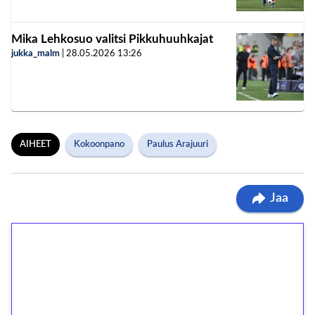
Mika Lehkosuo valitsi Pikkuhuuhkajat
jukka_malm
|
28.05.2026
13:26
AIHEET
Kokoonpano
Paulus Arajuuri
Jaa
1€ = 10€ arvosta
ilmaiskierroksia ilman
kierrätystä!