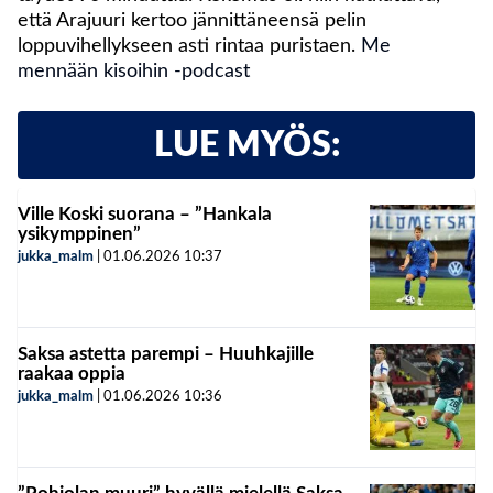
että Arajuuri kertoo jännittäneensä pelin
loppuvihellykseen asti rintaa puristaen.
Me
mennään kisoihin -podcast
LUE MYÖS:
Ville Koski suorana – ”Hankala
ysikymppinen”
jukka_malm
|
01.06.2026
10:37
Saksa astetta parempi – Huuhkajille
raakaa oppia
jukka_malm
|
01.06.2026
10:36