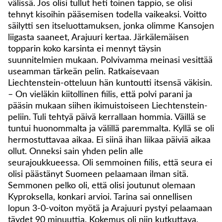
välissä. Jos olisi tullut heti toinen tappio, se olisi
tehnyt kisoihin pääsemisen todella vaikeaksi. Voitto
säilytti sen itseluottamuksen, jonka olimme Kansojen
liigasta saaneet, Arajuuri kertaa. Järkälemäisen
topparin koko karsinta ei mennyt täysin
suunnitelmien mukaan. Polvivamma meinasi vesittää
useamman tärkeän pelin. Ratkaisevaan
Liechtenstein-otteluun hän kuntoutti itsensä väkisin.
– On vieläkin kiitollinen fiilis, että polvi parani ja
pääsin mukaan siihen ikimuistoiseen Liechtenstein-
peliin. Tuli tehtyä päivä kerrallaan hommia. Väillä se
tuntui huonommalta ja välillä paremmalta. Kyllä se oli
hermostuttavaa aikaa. Ei siinä ihan liikaa päiviä aikaa
ollut. Onneksi sain yhden pelin alle
seurajoukkueessa. Oli semmoinen fiilis, että seura ei
olisi päästänyt Suomeen pelaamaan ilman sitä.
Semmonen pelko oli, että olisi joutunut olemaan
Kyproksella, konkari arvioi. Tarina sai onnellisen
lopun 3-0-voiton myötä ja Arajuuri pystyi pelaamaan
täydet 90 minuuttia. Kokemus oli niin kutkuttava,