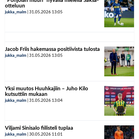
”Pohjolan muuri” hyvällä mielellä Saksa-
otteluun
jukka_malm
|
31.05.2026
13:05
Jacob Friis hakemassa positiivista tulosta
jukka_malm
|
31.05.2026
13:05
Yksi muutos Huuhkajiin – Juho Kilo
kutsuttiin mukaan
jukka_malm
|
31.05.2026
13:04
Viljami Sinisalo fiilisteli tuplaa
jukka_malm
|
30.05.2026
11:01