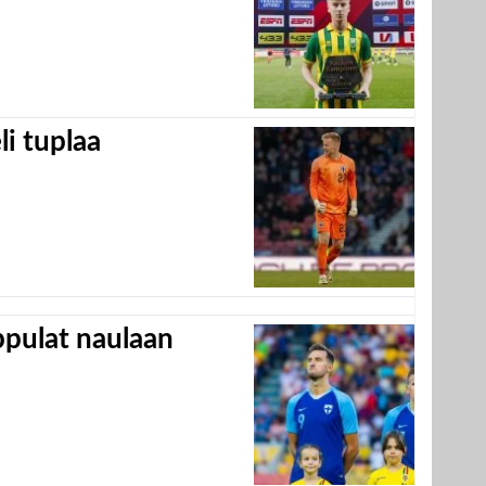
eli tuplaa
appulat naulaan