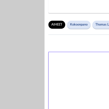
AIHEET
Kokoonpano
Thomas 
1€ = 10€ arvosta 
kierrätystä!
Talleta 1€
Saat heti 50 ilmaiskierr
kierros)!
Ei kierrätysvaatimusta!