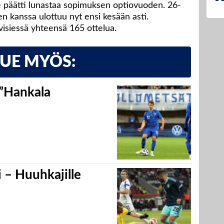
 päätti lunastaa sopimuksen optiovuoden. 26-
n kanssa ulottuu nyt ensi kesään asti.
isiessä yhteensä 165 ottelua.
LUE MYÖS:
 ”Hankala
 – Huuhkajille