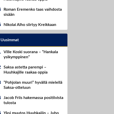
Roman Eremenko taas vaihdosta
sisään
Nikolai Alho siirtyy Kreikkaan
Uusimmat
Ville Koski suorana – ”Hankala
ysikymppinen”
Saksa astetta parempi –
Huuhkajille raakaa oppia
”Pohjolan muuri” hyvällä mielellä
Saksa-otteluun
Jacob Friis hakemassa positiivista
tulosta
Yksi muutos Huuhkajiin – Juho