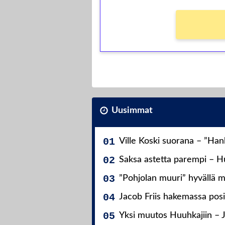
Uusimmat
Ville Koski suorana – ”Ha
Saksa astetta parempi – Hu
”Pohjolan muuri” hyvällä m
Jacob Friis hakemassa posit
Yksi muutos Huuhkajiin – 