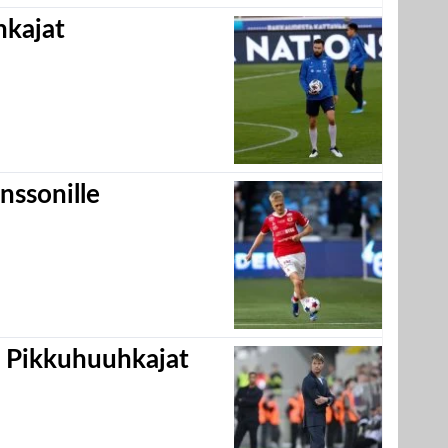
hkajat
nssonille
i Pikkuhuuhkajat