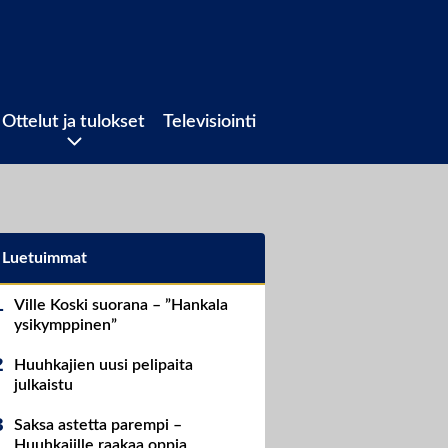
Ottelut ja tulokset
Televisiointi
Luetuimmat
Ville Koski suorana – ”Hankala
ysikymppinen”
Huuhkajien uusi pelipaita
julkaistu
Saksa astetta parempi –
Huuhkajille raakaa oppia