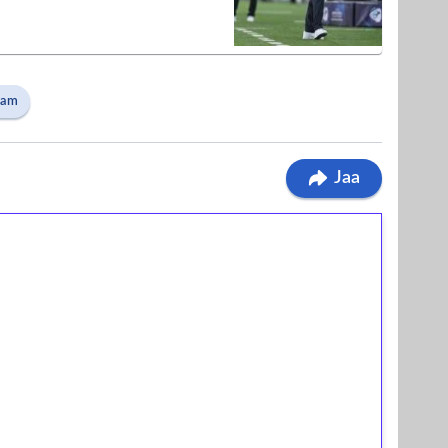
Lam
Jaa
ilmaiskierroksia ilman
osta Tuohi 1000 -peliin (arvo 0,20€ per