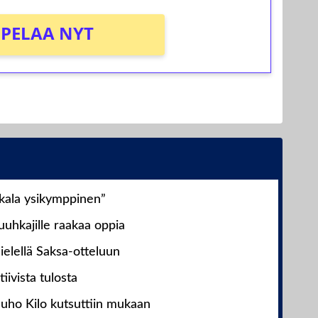
PELAA NYT
nkala ysikymppinen”
uhkajille raakaa oppia
ielellä Saksa-otteluun
iivista tulosta
Juho Kilo kutsuttiin mukaan