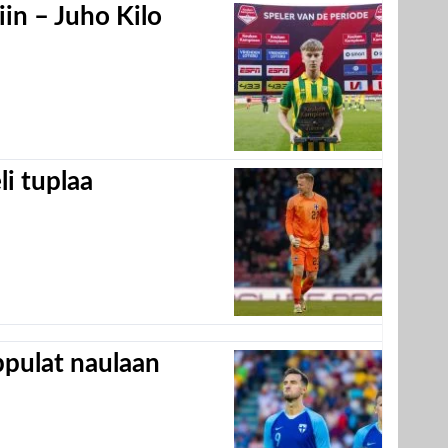
in – Juho Kilo
eli tuplaa
appulat naulaan