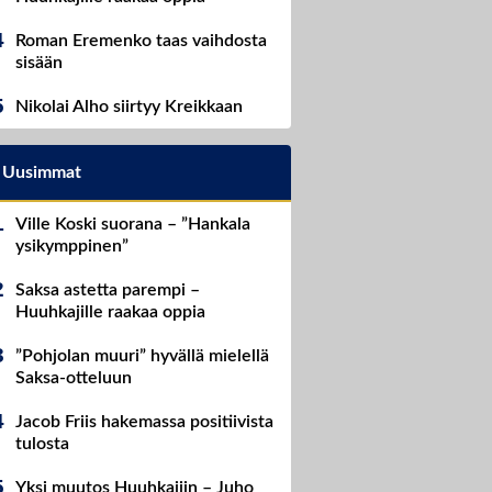
Roman Eremenko taas vaihdosta
sisään
Nikolai Alho siirtyy Kreikkaan
Uusimmat
Ville Koski suorana – ”Hankala
ysikymppinen”
Saksa astetta parempi –
Huuhkajille raakaa oppia
”Pohjolan muuri” hyvällä mielellä
Saksa-otteluun
Jacob Friis hakemassa positiivista
tulosta
Yksi muutos Huuhkajiin – Juho