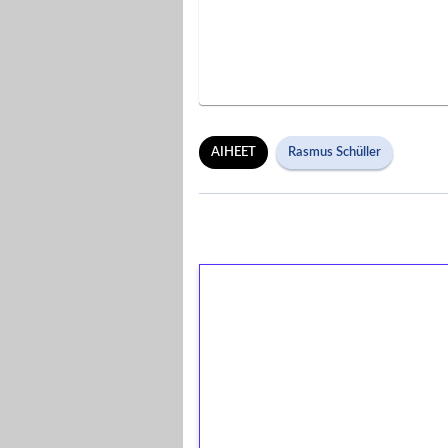
AIHEET
Rasmus Schüller
1€ = 10€ arvosta 
kierrätystä!
Talleta 1€
Saat heti 50 ilmaiskierr
kierros)!