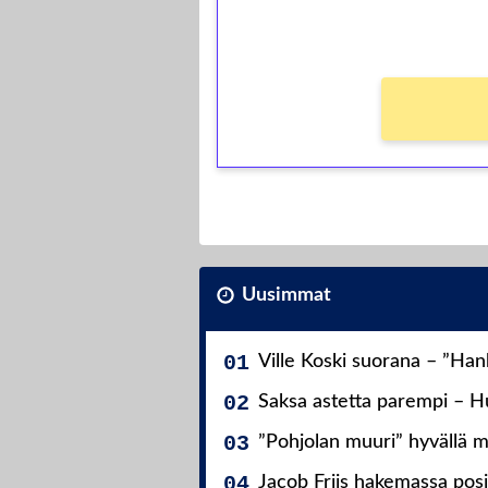
Ei kierrätysvaatimusta!
Uusimmat
Ville Koski suorana – ”Ha
Saksa astetta parempi – Hu
”Pohjolan muuri” hyvällä m
Jacob Friis hakemassa posit