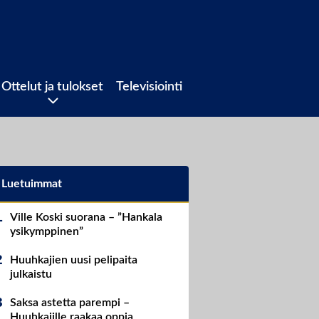
Ottelut ja tulokset
Televisiointi
Luetuimmat
Ville Koski suorana – ”Hankala
ysikymppinen”
Huuhkajien uusi pelipaita
julkaistu
Saksa astetta parempi –
Huuhkajille raakaa oppia