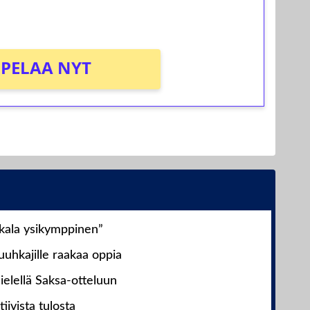
PELAA NYT
nkala ysikymppinen”
uhkajille raakaa oppia
ielellä Saksa-otteluun
iivista tulosta