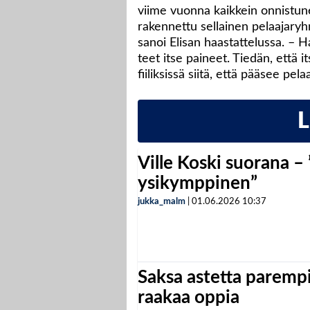
viime vuonna kaikkein onnistun
rakennettu sellainen pelaajaryh
sanoi Elisan haastattelussa. – H
teet itse paineet. Tiedän, että i
fiiliksissä siitä, että pääsee pe
Ville Koski suorana –
ysikymppinen”
jukka_malm
|
01.06.2026
10:37
Saksa astetta parempi
raakaa oppia