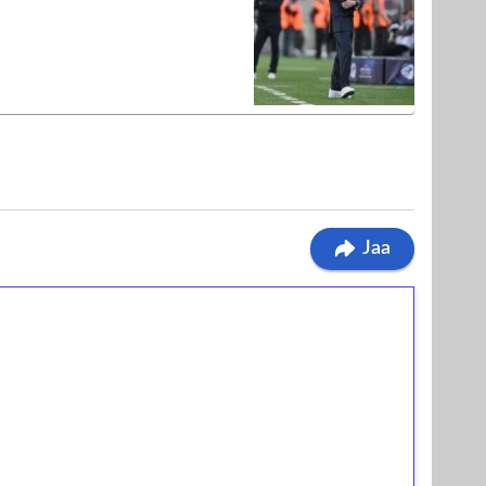
Jaa
ilmaiskierroksia ilman
osta Tuohi 1000 -peliin (arvo 0,20€ per