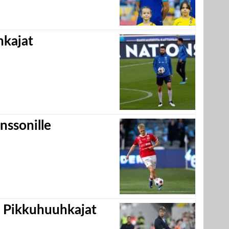
hkajat
nssonille
i Pikkuhuuhkajat