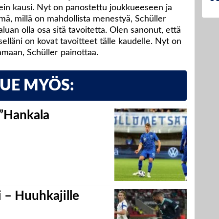
ein kausi. Nyt on panostettu joukkueeseen ja
mä, millä on mahdollista menestyä, Schüller
aluan olla osa sitä tavoitetta. Olen sanonut, että
tselläni on kovat tavoitteet tälle kaudelle. Nyt on
laamaan, Schüller painottaa.
LUE MYÖS:
 ”Hankala
 – Huuhkajille