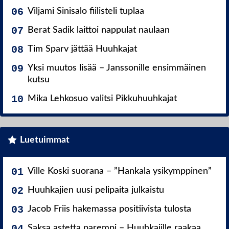
Viljami Sinisalo fiilisteli tuplaa
Berat Sadik laittoi nappulat naulaan
Tim Sparv jättää Huuhkajat
Yksi muutos lisää – Janssonille ensimmäinen
kutsu
Mika Lehkosuo valitsi Pikkuhuuhkajat
Luetuimmat
Ville Koski suorana – ”Hankala ysikymppinen”
Huuhkajien uusi pelipaita julkaistu
Jacob Friis hakemassa positiivista tulosta
Saksa astetta parempi – Huuhkajille raakaa