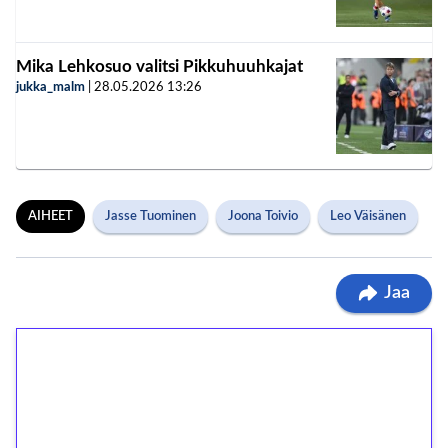
Mika Lehkosuo valitsi Pikkuhuuhkajat
jukka_malm
|
28.05.2026
13:26
AIHEET
Jasse Tuominen
Joona Toivio
Leo Väisänen
Jaa
1€ = 10€ arvosta
ilmaiskierroksia ilman
kierrätystä!