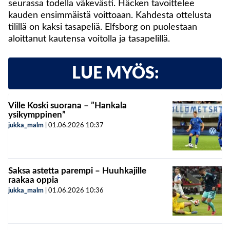
seurassa todella väkevästi. Häcken tavoittelee
kauden ensimmäistä voittoaan. Kahdesta ottelusta
tilillä on kaksi tasapeliä. Elfsborg on puolestaan
aloittanut kautensa voitolla ja tasapelillä.
LUE MYÖS:
Ville Koski suorana – ”Hankala
ysikymppinen”
jukka_malm
|
01.06.2026
10:37
Saksa astetta parempi – Huuhkajille
raakaa oppia
jukka_malm
|
01.06.2026
10:36