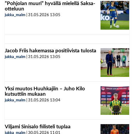
”Pohjolan muuri” hyvällä mielellä Saksa-
otteluun
jukka_malm
|
31.05.2026
13:05
Jacob Friis hakemassa positiivista tulosta
jukka_malm
|
31.05.2026
13:05
Yksi muutos Huuhkajiin – Juho Kilo
kutsuttiin mukaan
jukka_malm
|
31.05.2026
13:04
Viljami Sinisalo fiilisteli tuplaa
jukka_malm
|
30.05.2026
11:01