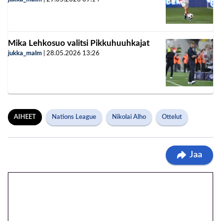
Mika Lehkosuo valitsi Pikkuhuuhkajat
jukka_malm
|
28.05.2026
13:26
AIHEET
Nations League
Nikolai Alho
Ottelut
Jaa
🎁 Huipputarjous jatkuu: 10
euron kierrätysvapaa