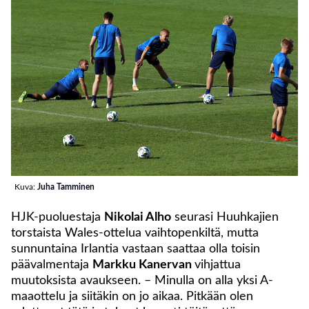
Kuva:
Juha Tamminen
HJK-puoluestaja
Nikolai Alho
seurasi Huuhkajien
torstaista Wales-ottelua vaihtopenkiltä, mutta
sunnuntaina Irlantia vastaan saattaa olla toisin
päävalmentaja
Markku Kanervan
vihjattua
muutoksista avaukseen. – Minulla on alla yksi A-
maaottelu ja siitäkin on jo aikaa. Pitkään olen