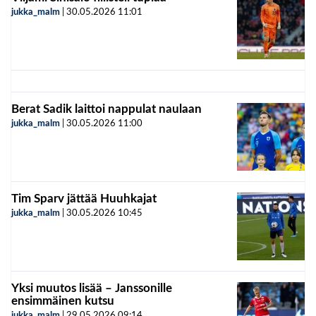
jukka_malm
|
30.05.2026
11:01
Berat Sadik laittoi nappulat naulaan
jukka_malm
|
30.05.2026
11:00
Tim Sparv jättää Huuhkajat
jukka_malm
|
30.05.2026
10:45
Yksi muutos lisää – Janssonille
ensimmäinen kutsu
jukka_malm
|
29.05.2026
09:14