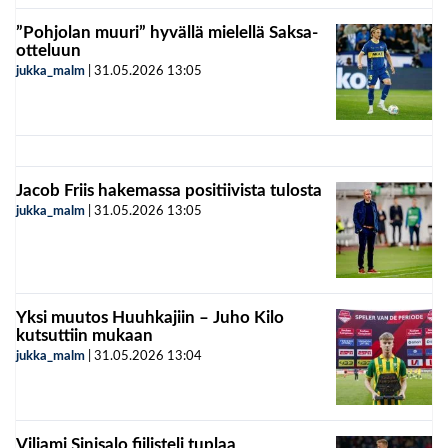
”Pohjolan muuri” hyvällä mielellä Saksa-
otteluun
jukka_malm
|
31.05.2026
13:05
Jacob Friis hakemassa positiivista tulosta
jukka_malm
|
31.05.2026
13:05
Yksi muutos Huuhkajiin – Juho Kilo
kutsuttiin mukaan
jukka_malm
|
31.05.2026
13:04
Viljami Sinisalo fiilisteli tuplaa