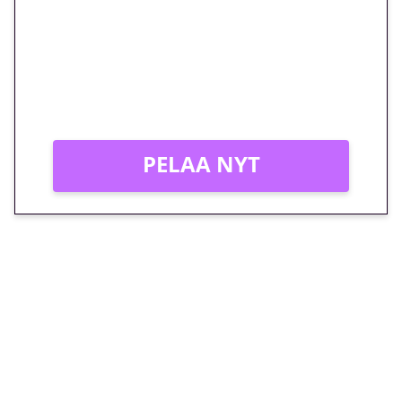
megakierros Reactoonz-
peliin – vain 1 eurolla!
Peli: Reactoonz
Vain uusille asiakkaille!
PELAA NYT