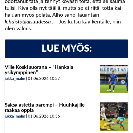
odottanut tätä ja tehnyt kovasti töitä, että se sauma
tulisi. Kiva olla nyt täällä, mutta se ei riitä, totta kai
haluan myös pelata, Alho sanoi lauantain
lehdistötilaisuudessa
. – Jos kutsu käy kentälle, niin
olen valmis.
LUE MYÖS:
Ville Koski suorana – ”Hankala
ysikymppinen”
jukka_malm
|
01.06.2026
10:37
Saksa astetta parempi – Huuhkajille
raakaa oppia
jukka_malm
|
01.06.2026
10:36