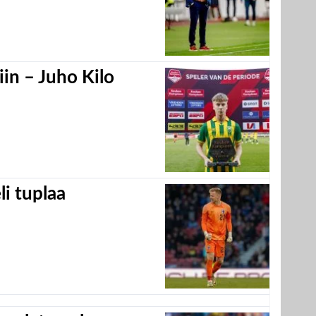
in – Juho Kilo
eli tuplaa