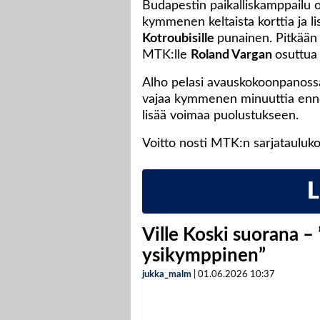
Budapestin paikalliskamppailu ol
kymmenen keltaista korttia ja l
Kotroubisille
punainen. Pitkään
MTK:lle
Roland Vargan
osuttua 
Alho pelasi avauskokoonpanossa 
vajaa kymmenen minuuttia enn
lisää voimaa puolustukseen.
Voitto nosti MTK:n sarjataulukoss
Ville Koski suorana –
ysikymppinen”
jukka_malm
|
01.06.2026
10:37