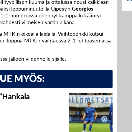
i tyypillisen kuuma ja ottelussa nousi kaikkiaan
isäksi loppuminuuteilla Újpestin
Georgios
 1-1-numeroissa edennyt kamppailu kääntyi
kahdesti viimeisen vartin aikana.
MTK:n oikealla laidalla. Vaihtopenkki kutsui
en loppua MTK:n vaihtaessa 2-1-johtoasemassa
a jälleen viidennelle sijalle.
LUE MYÖS:
 ”Hankala