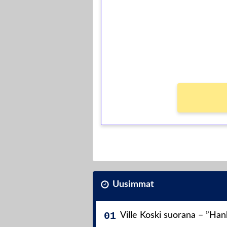
Talleta 1€
Saat heti 50 ilmaiskierr
kierros)!
Ei kierrätysvaatimusta!
Uusimmat
Ville Koski suorana – ”Ha