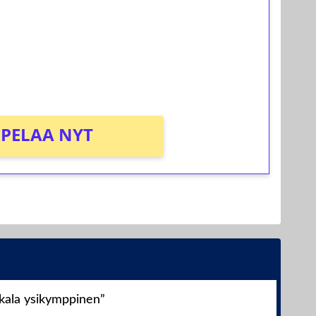
osta Tuohi 1000 -peliin (arvo 0,20€ per
PELAA NYT
nkala ysikymppinen”