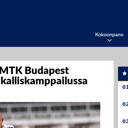
Kokoonpano
a MTK Budapest
ikalliskamppailussa