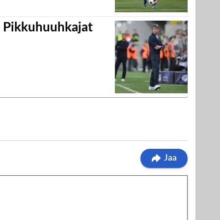
i Pikkuhuuhkajat
Jaa
ilmaiskierroksia ilman