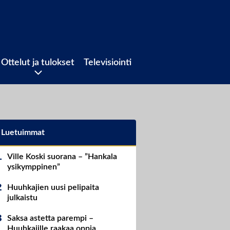
Ottelut ja tulokset
Televisiointi
Luetuimmat
Ville Koski suorana – ”Hankala
ysikymppinen”
Huuhkajien uusi pelipaita
julkaistu
Saksa astetta parempi –
Huuhkajille raakaa oppia