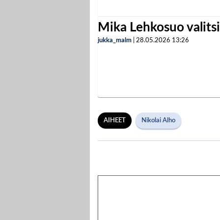
Mika Lehkosuo valits
jukka_malm
|
28.05.2026
13:26
AIHEET
Nikolai Alho
1€ = 10€ arvosta 
kierrätystä!