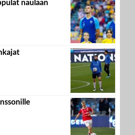
appulat naulaan
hkajat
nssonille