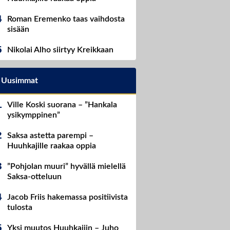
Roman Eremenko taas vaihdosta
sisään
Nikolai Alho siirtyy Kreikkaan
Uusimmat
Ville Koski suorana – ”Hankala
ysikymppinen”
Saksa astetta parempi –
Huuhkajille raakaa oppia
”Pohjolan muuri” hyvällä mielellä
Saksa-otteluun
Jacob Friis hakemassa positiivista
tulosta
Yksi muutos Huuhkajiin – Juho