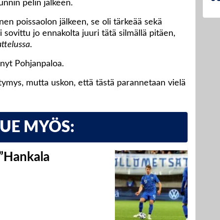
tunnin pelin jälkeen.
nen poissaolon jälkeen, se oli tärkeää sekä
i sovittu jo ennakolta juuri tätä silmällä pitäen,
ttelussa
.
tänyt Pohjanpaloa.
pettymys, mutta uskon, että tästä parannetaan vielä
LUE MYÖS:
 ”Hankala