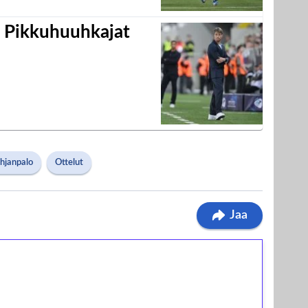
i Pikkuhuuhkajat
ohjanpalo
Ottelut
Jaa
ilmaiskierroksia ilman