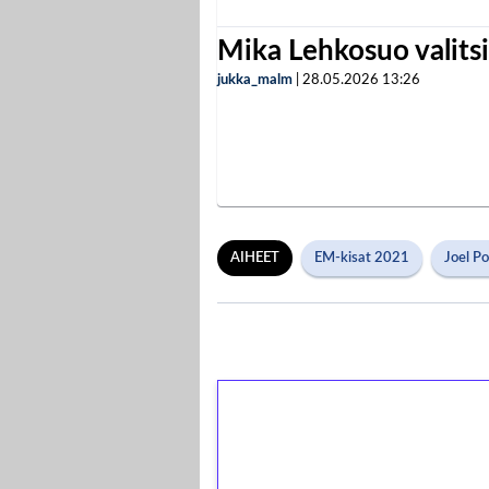
Mika Lehkosuo valits
jukka_malm
|
28.05.2026
13:26
AIHEET
EM-kisat 2021
Joel P
1€ = 10€ arvosta 
kierrätystä!