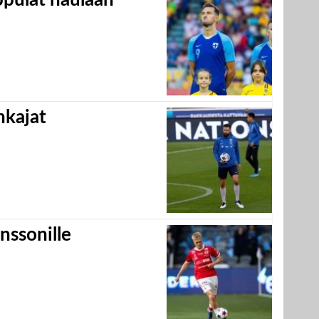
hkajat
nssonille