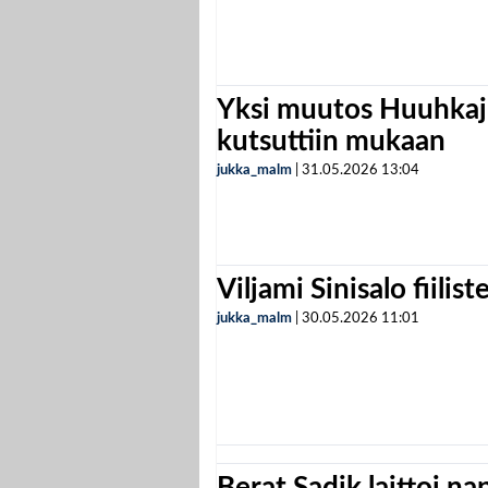
Yksi muutos Huuhkaji
kutsuttiin mukaan
jukka_malm
|
31.05.2026
13:04
Viljami Sinisalo fiilist
jukka_malm
|
30.05.2026
11:01
Berat Sadik laittoi n