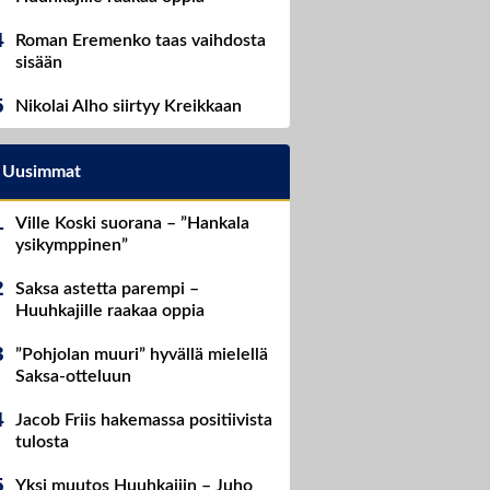
Roman Eremenko taas vaihdosta
sisään
Nikolai Alho siirtyy Kreikkaan
Uusimmat
Ville Koski suorana – ”Hankala
ysikymppinen”
Saksa astetta parempi –
Huuhkajille raakaa oppia
”Pohjolan muuri” hyvällä mielellä
Saksa-otteluun
Jacob Friis hakemassa positiivista
tulosta
Yksi muutos Huuhkajiin – Juho