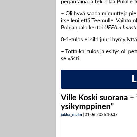
perjantaina ja teki tilaa Pukille 
– Oli hyvä saada minuutteja pie
itselleni että Teemulle. Vaihto ol
Pohjanpalo kertoi
UEFA:n haasta
0-1-tulos ei silti juuri hymyilyt
– Totta kai tulos ja esitys oli 
selvästi.
Ville Koski suorana –
ysikymppinen”
jukka_malm
|
01.06.2026
10:37