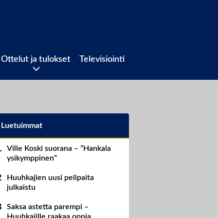
Ottelut ja tulokset
Televisiointi
Luetuimmat
Ville Koski suorana – ”Hankala
ysikymppinen”
Huuhkajien uusi pelipaita
julkaistu
Saksa astetta parempi –
Huuhkajille raakaa oppia