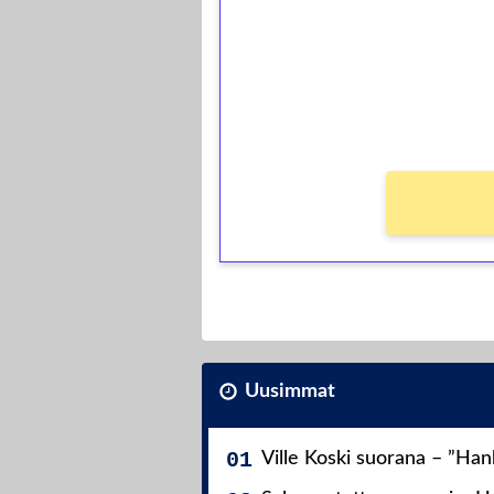
Talleta 1€
Saat heti 50 ilmaiskierr
kierros)!
Ei kierrätysvaatimusta!
Uusimmat
Ville Koski suorana – ”Ha