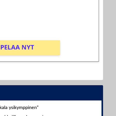
osta Tuohi 1000 -peliin (arvo 0,20€ per
PELAA NYT
nkala ysikymppinen”