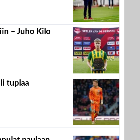
in – Juho Kilo
eli tuplaa
appulat naulaan