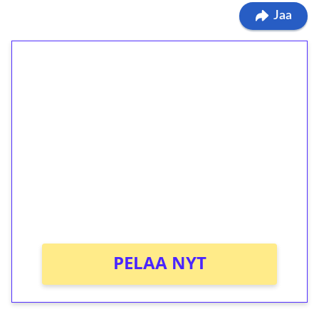
Jaa
1€ = 10€ arvosta
ilmaiskierroksia ilman
kierrätystä!
Talleta 1€
Saat heti 50 ilmaiskierrosta Tuohi 1000 -
peliin (arvo 0,20€ per kierros)!
Ei kierrätysvaatimusta!
PELAA NYT