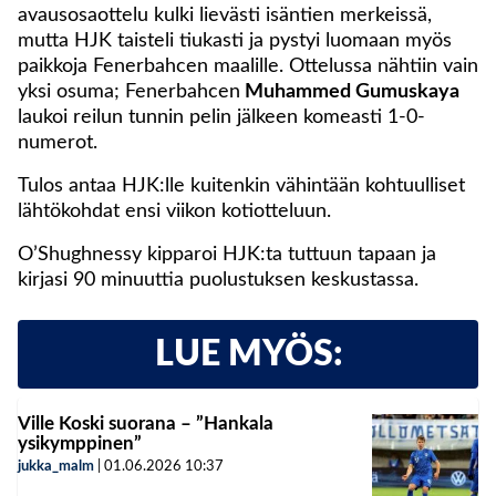
avausosaottelu kulki lievästi isäntien merkeissä,
mutta HJK taisteli tiukasti ja pystyi luomaan myös
paikkoja Fenerbahcen maalille. Ottelussa nähtiin vain
yksi osuma; Fenerbahcen
Muhammed Gumuskaya
laukoi reilun tunnin pelin jälkeen komeasti 1-0-
numerot.
Tulos antaa HJK:lle kuitenkin vähintään kohtuulliset
lähtökohdat ensi viikon kotiotteluun.
O’Shughnessy kipparoi HJK:ta tuttuun tapaan ja
kirjasi 90 minuuttia puolustuksen keskustassa.
LUE MYÖS:
Ville Koski suorana – ”Hankala
ysikymppinen”
jukka_malm
|
01.06.2026
10:37