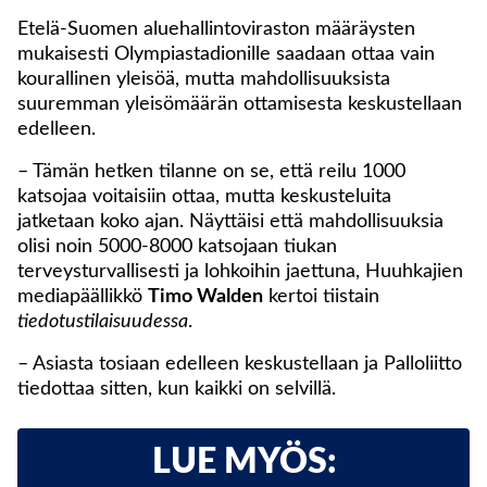
Etelä-Suomen aluehallintoviraston määräysten
mukaisesti Olympiastadionille saadaan ottaa vain
kourallinen yleisöä, mutta mahdollisuuksista
suuremman yleisömäärän ottamisesta keskustellaan
edelleen.
– Tämän hetken tilanne on se, että reilu 1000
katsojaa voitaisiin ottaa, mutta keskusteluita
jatketaan koko ajan. Näyttäisi että mahdollisuuksia
olisi noin 5000-8000 katsojaan tiukan
terveysturvallisesti ja lohkoihin jaettuna, Huuhkajien
mediapäällikkö
Timo Walden
kertoi tiistain
tiedotustilaisuudessa
.
– Asiasta tosiaan edelleen keskustellaan ja Palloliitto
tiedottaa sitten, kun kaikki on selvillä.
LUE MYÖS: