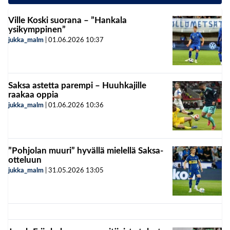
Ville Koski suorana – ”Hankala
ysikymppinen”
jukka_malm
|
01.06.2026
10:37
Saksa astetta parempi – Huuhkajille
raakaa oppia
jukka_malm
|
01.06.2026
10:36
”Pohjolan muuri” hyvällä mielellä Saksa-
otteluun
jukka_malm
|
31.05.2026
13:05