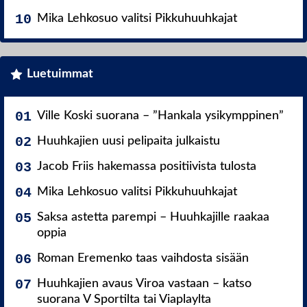
Mika Lehkosuo valitsi Pikkuhuuhkajat
Luetuimmat
Ville Koski suorana – ”Hankala ysikymppinen”
Huuhkajien uusi pelipaita julkaistu
Jacob Friis hakemassa positiivista tulosta
Mika Lehkosuo valitsi Pikkuhuuhkajat
Saksa astetta parempi – Huuhkajille raakaa
oppia
Roman Eremenko taas vaihdosta sisään
Huuhkajien avaus Viroa vastaan – katso
suorana V Sportilta tai Viaplaylta