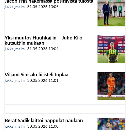
Jacob Friis hakemassa positiivista tulosta
jukka_malm
|
31.05.2026
13:05
Yksi muutos Huuhkajiin – Juho Kilo
kutsuttiin mukaan
jukka_malm
|
31.05.2026
13:04
Viljami Sinisalo fiilisteli tuplaa
jukka_malm
|
30.05.2026
11:01
Berat Sadik laittoi nappulat naulaan
jukka_malm
|
30.05.2026
11:00