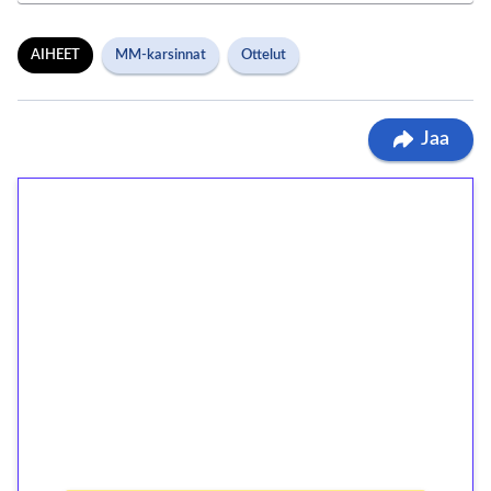
AIHEET
MM-karsinnat
Ottelut
Jaa
1€ = 10€ arvosta
ilmaiskierroksia ilman
kierrätystä!
Talleta 1€
Saat heti 50 ilmaiskierrosta Tuohi 1000 -
peliin (arvo 0,20€ per kierros)!
Ei kierrätysvaatimusta!