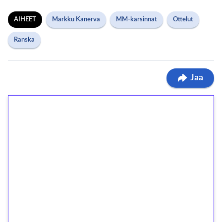
AIHEET
Markku Kanerva
MM-karsinnat
Ottelut
Ranska
Jaa
1€ = 10€ arvosta
ilmaiskierroksia ilman
kierrätystä!
Talleta 1€
Saat heti 50 ilmaiskierrosta Tuohi 1000 -
peliin (arvo 0,20€ per kierros)!
Ei kierrätysvaatimusta!