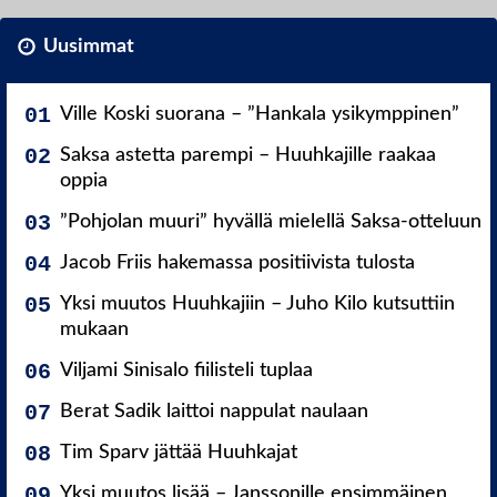
Uusimmat
Ville Koski suorana – ”Hankala ysikymppinen”
Saksa astetta parempi – Huuhkajille raakaa
oppia
”Pohjolan muuri” hyvällä mielellä Saksa-otteluun
Jacob Friis hakemassa positiivista tulosta
Yksi muutos Huuhkajiin – Juho Kilo kutsuttiin
mukaan
Viljami Sinisalo fiilisteli tuplaa
Berat Sadik laittoi nappulat naulaan
Tim Sparv jättää Huuhkajat
Yksi muutos lisää – Janssonille ensimmäinen