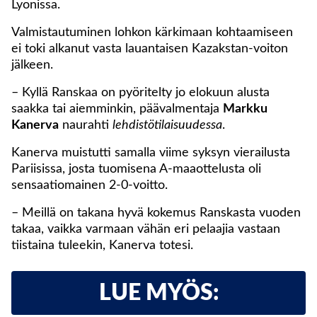
Lyonissa.
Valmistautuminen lohkon kärkimaan kohtaamiseen
ei toki alkanut vasta lauantaisen Kazakstan-voiton
jälkeen.
– Kyllä Ranskaa on pyöritelty jo elokuun alusta
saakka tai aiemminkin, päävalmentaja
Markku
Kanerva
naurahti
lehdistötilaisuudessa
.
Kanerva muistutti samalla viime syksyn vierailusta
Pariisissa, josta tuomisena A-maaottelusta oli
sensaatiomainen 2-0-voitto.
– Meillä on takana hyvä kokemus Ranskasta vuoden
takaa, vaikka varmaan vähän eri pelaajia vastaan
tiistaina tuleekin, Kanerva totesi.
LUE MYÖS: