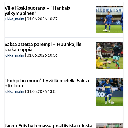
Ville Koski suorana – ”Hankala
ysikymppinen”
jukka_malm
|
01.06.2026
10:37
Saksa astetta parempi – Huuhkajille
raakaa oppia
jukka_malm
|
01.06.2026
10:36
”Pohjolan muuri” hyvällä mielellä Saksa-
otteluun
jukka_malm
|
31.05.2026
13:05
Jacob Friis hakemassa positiivista tulosta