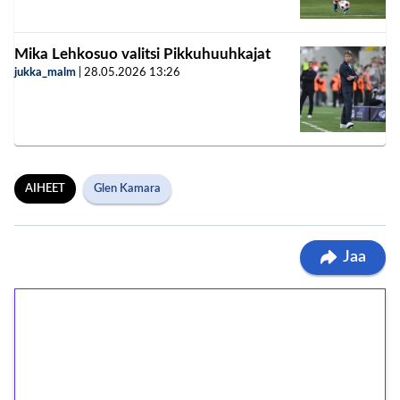
Mika Lehkosuo valitsi Pikkuhuuhkajat
jukka_malm
|
28.05.2026
13:26
AIHEET
Glen Kamara
Jaa
1€ = 10€ arvosta
ilmaiskierroksia ilman
kierrätystä!