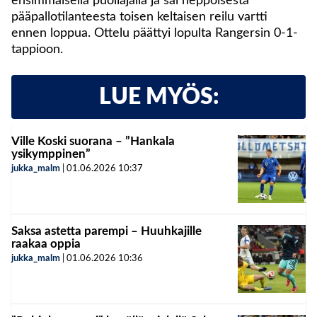
ensimmäisellä puoliajalla ja sai heppoisesta
pääpallotilanteesta toisen keltaisen reilu vartti
ennen loppua. Ottelu päättyi lopulta Rangersin 0-1-
tappioon.
LUE MYÖS:
Ville Koski suorana – ”Hankala
ysikymppinen”
jukka_malm
|
01.06.2026
10:37
Saksa astetta parempi – Huuhkajille
raakaa oppia
jukka_malm
|
01.06.2026
10:36