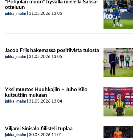
”Pohjolan muuri” hyvällä mielellä Saksa-
otteluun
jukka_malm
|
31.05.2026
13:05
Jacob Friis hakemassa positiivista tulosta
jukka_malm
|
31.05.2026
13:05
Yksi muutos Huuhkajiin – Juho Kilo
kutsuttiin mukaan
jukka_malm
|
31.05.2026
13:04
Viljami Sinisalo fiilisteli tuplaa
jukka_malm
|
30.05.2026
11:01