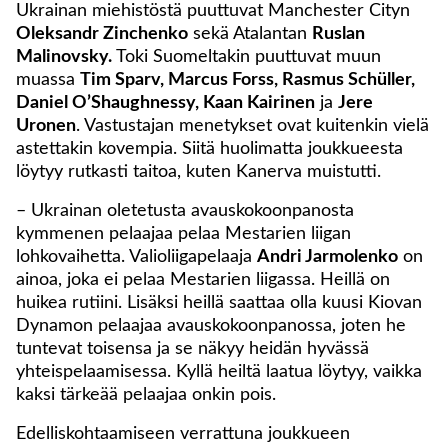
Ukrainan miehistöstä puuttuvat Manchester Cityn
Oleksandr Zinchenko
sekä Atalantan
Ruslan
Malinovsky.
Toki Suomeltakin puuttuvat muun
muassa
Tim Sparv, Marcus Forss, Rasmus Schüller,
Daniel O’Shaughnessy, Kaan Kairinen
ja
Jere
Uronen
. Vastustajan menetykset ovat kuitenkin vielä
astettakin kovempia. Siitä huolimatta joukkueesta
löytyy rutkasti taitoa, kuten Kanerva muistutti.
– Ukrainan oletetusta avauskokoonpanosta
kymmenen pelaajaa pelaa Mestarien liigan
lohkovaihetta. Valioliigapelaaja
Andri Jarmolenko
on
ainoa, joka ei pelaa Mestarien liigassa. Heillä on
huikea rutiini. Lisäksi heillä saattaa olla kuusi Kiovan
Dynamon pelaajaa avauskokoonpanossa, joten he
tuntevat toisensa ja se näkyy heidän hyvässä
yhteispelaamisessa. Kyllä heiltä laatua löytyy, vaikka
kaksi tärkeää pelaajaa onkin pois.
Edelliskohtaamiseen verrattuna joukkueen