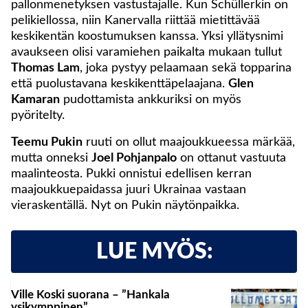
pallonmenetyksen vastustajalle. Kun Schüllerkin on
pelikiellossa, niin Kanervalla riittää mietittävää
keskikentän koostumuksen kanssa. Yksi yllätysnimi
avaukseen olisi varamiehen paikalta mukaan tullut
Thomas Lam
, joka pystyy pelaamaan sekä topparina
että puolustavana keskikenttäpelaajana.
Glen
Kamaran
pudottamista ankkuriksi on myös
pyöritelty.
Teemu Pukin
ruuti on ollut maajoukkueessa märkää,
mutta onneksi
Joel Pohjanpalo
on ottanut vastuuta
maalinteosta. Pukki onnistui edellisen kerran
maajoukkuepaidassa juuri Ukrainaa vastaan
vieraskentällä. Nyt on Pukin näytönpaikka.
LUE MYÖS:
Ville Koski suorana – ”Hankala
ysikymppinen”