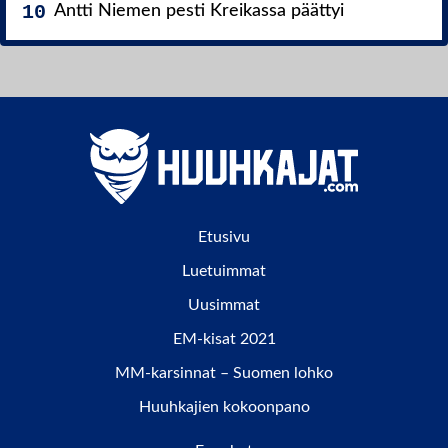
Antti Niemen pesti Kreikassa päättyi
Etusivu
Luetuimmat
Uusimmat
EM-kisat 2021
MM-karsinnat – Suomen lohko
Huuhkajien kokoonpano