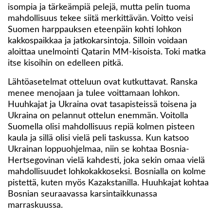
isompia ja tärkeämpiä pelejä, mutta pelin tuoma
mahdollisuus tekee siitä merkittävän. Voitto veisi
Suomen harppauksen eteenpäin kohti lohkon
kakkospaikkaa ja jatkokarsintoja. Silloin voidaan
aloittaa unelmointi Qatarin MM-kisoista. Toki matka
itse kisoihin on edelleen pitkä.
Lähtöasetelmat otteluun ovat kutkuttavat. Ranska
menee menojaan ja tulee voittamaan lohkon.
Huuhkajat ja Ukraina ovat tasapisteissä toisena ja
Ukraina on pelannut ottelun enemmän. Voitolla
Suomella olisi mahdollisuus repiä kolmen pisteen
kaula ja sillä olisi vielä peli taskussa. Kun katsoo
Ukrainan loppuohjelmaa, niin se kohtaa Bosnia-
Hertsegovinan vielä kahdesti, joka sekin omaa vielä
mahdollisuudet lohkokakkoseksi. Bosnialla on kolme
pistettä, kuten myös Kazakstanilla. Huuhkajat kohtaa
Bosnian seuraavassa karsintaikkunassa
marraskuussa.