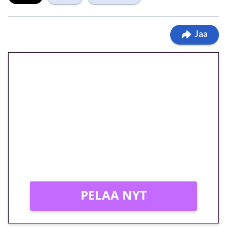
Jaa
🎁 Huipputarjous jatkuu: 10
euron kierrätysvapaa
megakierros Reactoonz-
peliin – vain 1 eurolla!
Peli: Reactoonz
Vain uusille asiakkaille!
PELAA NYT