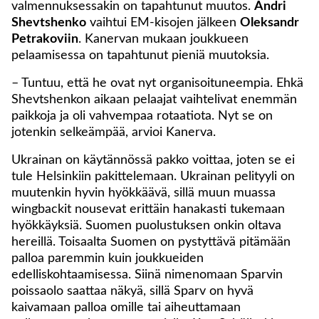
valmennuksessakin on tapahtunut muutos.
Andri
Shevtshenko
vaihtui EM-kisojen jälkeen
Oleksandr
Petrakoviin
. Kanervan mukaan joukkueen
pelaamisessa on tapahtunut pieniä muutoksia.
– Tuntuu, että he ovat nyt organisoituneempia. Ehkä
Shevtshenkon aikaan pelaajat vaihtelivat enemmän
paikkoja ja oli vahvempaa rotaatiota. Nyt se on
jotenkin selkeämpää, arvioi Kanerva.
Ukrainan on käytännössä pakko voittaa, joten se ei
tule Helsinkiin pakittelemaan. Ukrainan pelityyli on
muutenkin hyvin hyökkäävä, sillä muun muassa
wingbackit nousevat erittäin hanakasti tukemaan
hyökkäyksiä. Suomen puolustuksen onkin oltava
hereillä. Toisaalta Suomen on pystyttävä pitämään
palloa paremmin kuin joukkueiden
edelliskohtaamisessa. Siinä nimenomaan Sparvin
poissaolo saattaa näkyä, sillä Sparv on hyvä
kaivamaan palloa omille tai aiheuttamaan