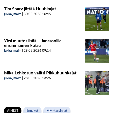
Tim Sparv jättää Huuhkajat
jukka_malm
|
30.05.2026
10:45
Yksi muutos lisää – Janssonille
ensimmäinen kutsu
jukka_malm
|
29.05.2026
09:14
Mika Lehkosuo valitsi Pikkuhuuhkajat
jukka_malm
|
28.05.2026
13:26
AIHEET
Ennakot
MM-karsinnat