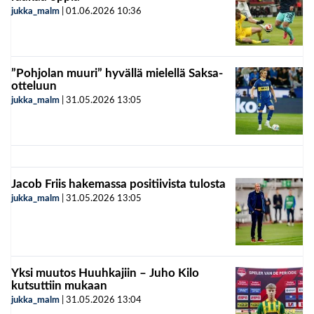
jukka_malm
|
01.06.2026
10:36
”Pohjolan muuri” hyvällä mielellä Saksa-
otteluun
jukka_malm
|
31.05.2026
13:05
Jacob Friis hakemassa positiivista tulosta
jukka_malm
|
31.05.2026
13:05
Yksi muutos Huuhkajiin – Juho Kilo
kutsuttiin mukaan
jukka_malm
|
31.05.2026
13:04