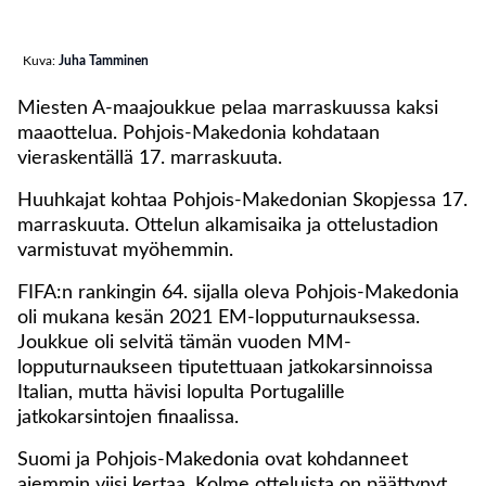
Kuva:
Juha Tamminen
Miesten A-maajoukkue pelaa marraskuussa kaksi
maaottelua. Pohjois-Makedonia kohdataan
vieraskentällä 17. marraskuuta.
Huuhkajat kohtaa Pohjois-Makedonian Skopjessa 17.
marraskuuta. Ottelun alkamisaika ja ottelustadion
varmistuvat myöhemmin.
FIFA:n rankingin 64. sijalla oleva Pohjois-Makedonia
oli mukana kesän 2021 EM-lopputurnauksessa.
Joukkue oli selvitä tämän vuoden MM-
lopputurnaukseen tiputettuaan jatkokarsinnoissa
Italian, mutta hävisi lopulta Portugalille
jatkokarsintojen finaalissa.
Suomi ja Pohjois-Makedonia ovat kohdanneet
aiemmin viisi kertaa. Kolme otteluista on päättynyt