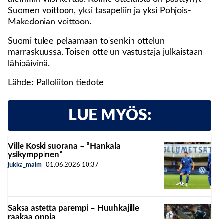
Suomen voittoon, yksi tasapeliin ja yksi Pohjois-
Makedonian voittoon.
Suomi tulee pelaamaan toisenkin ottelun
marraskuussa. Toisen ottelun vastustaja julkaistaan
lähipäivinä.
Lähde: Palloliiton tiedote
LUE MYÖS:
Ville Koski suorana – ”Hankala
ysikymppinen”
jukka_malm
|
01.06.2026
10:37
Saksa astetta parempi – Huuhkajille
raakaa oppia