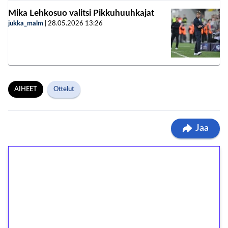
Mika Lehkosuo valitsi Pikkuhuuhkajat
jukka_malm
|
28.05.2026
13:26
AIHEET
Ottelut
Jaa
1€ = 10€ arvosta
ilmaiskierroksia ilman
kierrätystä!
Talleta 1€