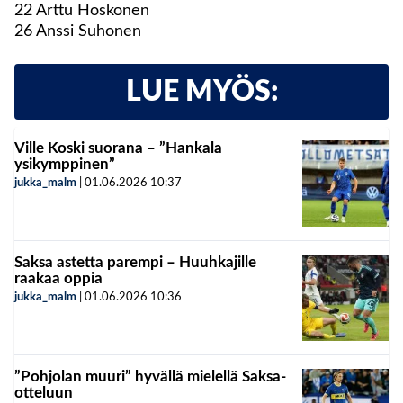
22 Arttu Hoskonen
26 Anssi Suhonen
LUE MYÖS:
Ville Koski suorana – ”Hankala
ysikymppinen”
jukka_malm
|
01.06.2026
10:37
Saksa astetta parempi – Huuhkajille
raakaa oppia
jukka_malm
|
01.06.2026
10:36
”Pohjolan muuri” hyvällä mielellä Saksa-
otteluun