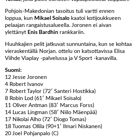
Pohjois-Makedonian tasoitus tuli vartti ennen
loppua, kun
Mikael Soisalo
kaatoi kotijoukkueen
pelaajan rangaistusalueella. Joronen ei aivan
ylettänyt
Enis Bardhin
rankkariin.
Huuhkajien pelit jatkuvat sunnuntaina, kun se kohtaa
vieraskentällä Norjan. ottelu on katsottavissa Elisa
Viihde Viaplay -palvelussa ja V Sport -kanavilla.
Suomi:
12 Jesse Joronen
4 Robert Ivanov
7 Robert Taylor (72′ Santeri Hostikka)
8 Robin Lod (61′ Mikael Soisalo)
11 Oliver Antman (83′ Marcus Forss)
14 Lucas Lingman (58′ Niilo Mäenpää)
17 Nikolai Alho (72′ Diogo Tomas)
18 Tuomas Ollila (90+1′ Ilmari Niskanen)
20 Joel Pohjanpalo (C)