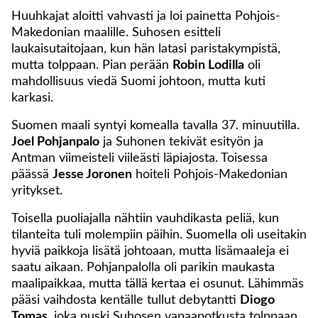
Huuhkajat aloitti vahvasti ja loi painetta Pohjois-
Makedonian maalille. Suhosen esitteli
laukaisutaitojaan, kun hän latasi paristakympistä,
mutta tolppaan. Pian perään
Robin Lodilla
oli
mahdollisuus viedä Suomi johtoon, mutta kuti
karkasi.
Suomen maali syntyi komealla tavalla 37. minuutilla.
Joel Pohjanpalo
ja Suhonen tekivät esityön ja
Antman viimeisteli viileästi läpiajosta. Toisessa
päässä
Jesse Joronen
hoiteli Pohjois-Makedonian
yritykset.
Toisella puoliajalla nähtiin vauhdikasta peliä, kun
tilanteita tuli molempiin päihin. Suomella oli useitakin
hyviä paikkoja lisätä johtoaan, mutta lisämaaleja ei
saatu aikaan. Pohjanpalolla oli parikin maukasta
maalipaikkaa, mutta tällä kertaa ei osunut. Lähimmäs
pääsi vaihdosta kentälle tullut debytantti
Diogo
Tomas
, joka puski Suhosen vapaapotkusta tolppaan.