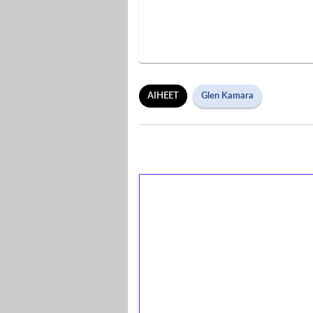
AIHEET
Glen Kamara
1€ = 10€ arvosta 
kierrätystä!
Talleta 1€
Saat heti 50 ilmaiskierr
kierros)!