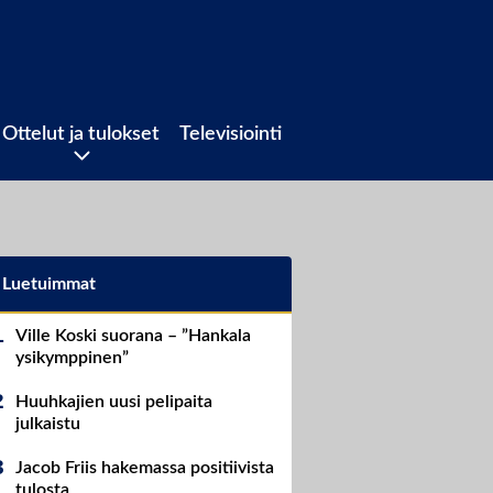
Ottelut ja tulokset
Televisiointi
Luetuimmat
Ville Koski suorana – ”Hankala
ysikymppinen”
Huuhkajien uusi pelipaita
julkaistu
Jacob Friis hakemassa positiivista
tulosta