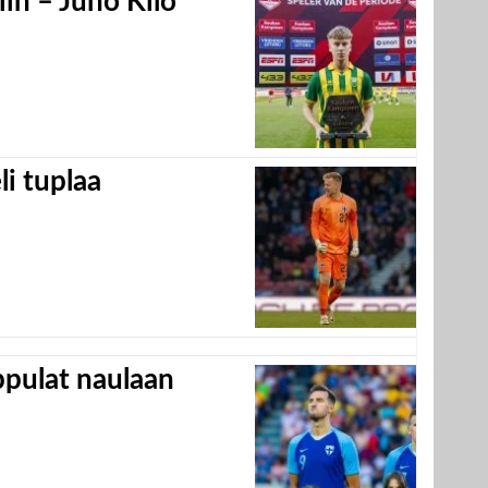
in – Juho Kilo
eli tuplaa
appulat naulaan