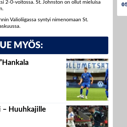
ksi 2-0-voitossa. St. Johnston on ollut mieluisa
n.
nin Valioliigassa syntyi nimenomaan St.
askuussa.
LUE MYÖS:
 ”Hankala
 – Huuhkajille