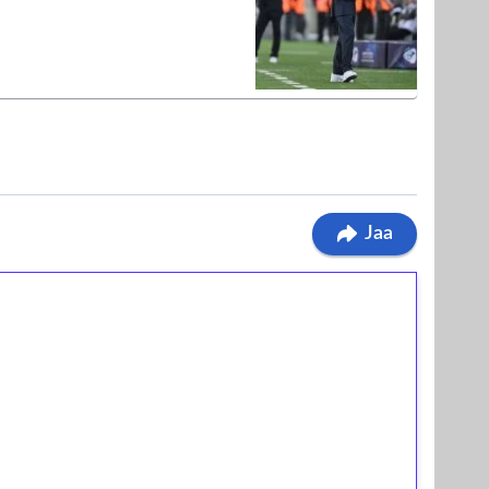
Jaa
ilmaiskierroksia ilman
osta Tuohi 1000 -peliin (arvo 0,20€ per