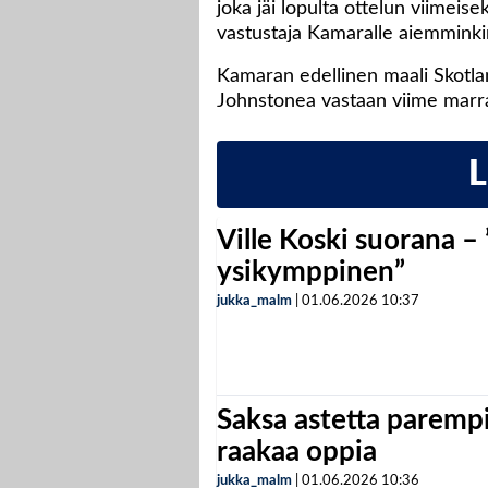
joka jäi lopulta ottelun viimeise
vastustaja Kamaralle aiemminki
Kamaran edellinen maali Skotlan
Johnstonea vastaan viime marr
Ville Koski suorana –
ysikymppinen”
jukka_malm
|
01.06.2026
10:37
Saksa astetta parempi
raakaa oppia
jukka_malm
|
01.06.2026
10:36