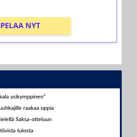
PELAA NYT
nkala ysikymppinen”
uhkajille raakaa oppia
ielellä Saksa-otteluun
iivista tulosta