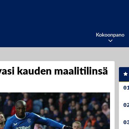
Kokoonpano
asi kauden maalitilinsä