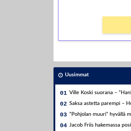
Ei kierrätysvaatimusta!
Uusimmat
Ville Koski suorana – ”Ha
Saksa astetta parempi – Hu
”Pohjolan muuri” hyvällä m
Jacob Friis hakemassa posit