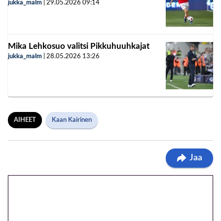
jukka_malm
|
29.05.2026
09:14
Mika Lehkosuo valitsi Pikkuhuuhkajat
jukka_malm
|
28.05.2026
13:26
AIHEET
Kaan Kairinen
Jaa
🎁 Huipputarjous jatkuu: 10
euron kierrätysvapaa