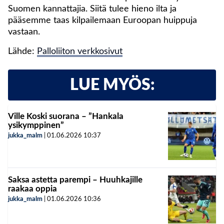
Suomen kannattajia. Siitä tulee hieno ilta ja
pääsemme taas kilpailemaan Euroopan huippuja
vastaan.
Lähde:
Palloliiton verkkosivut
LUE MYÖS:
Ville Koski suorana – ”Hankala
ysikymppinen”
jukka_malm
|
01.06.2026
10:37
Saksa astetta parempi – Huuhkajille
raakaa oppia
jukka_malm
|
01.06.2026
10:36