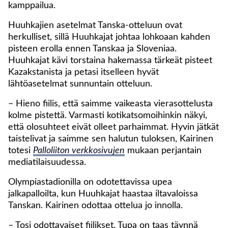
kamppailua.
Huuhkajien asetelmat Tanska-otteluun ovat
herkulliset, sillä Huuhkajat johtaa lohkoaan kahden
pisteen erolla ennen Tanskaa ja Sloveniaa.
Huuhkajat kävi torstaina hakemassa tärkeät pisteet
Kazakstanista ja petasi itselleen hyvät
lähtöasetelmat sunnuntain otteluun.
– Hieno fiilis, että saimme vaikeasta vierasottelusta
kolme pistettä. Varmasti kotikatsomoihinkin näkyi,
että olosuhteet eivät olleet parhaimmat. Hyvin jätkät
taistelivat ja saimme sen halutun tuloksen, Kairinen
totesi
Palloliiton verkkosivujen
mukaan perjantain
mediatilaisuudessa.
Olympiastadionilla on odotettavissa upea
jalkapalloilta, kun Huuhkajat haastaa iltavaloissa
Tanskan. Kairinen odottaa ottelua jo innolla.
– Tosi odottavaiset fiilikset. Tupa on taas täynnä