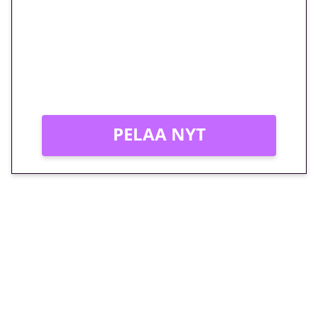
megakierros Reactoonz-
peliin – vain 1 eurolla!
Peli: Reactoonz
Vain uusille asiakkaille!
PELAA NYT