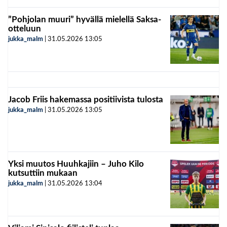
”Pohjolan muuri” hyvällä mielellä Saksa-
otteluun
jukka_malm
|
31.05.2026
13:05
Jacob Friis hakemassa positiivista tulosta
jukka_malm
|
31.05.2026
13:05
Yksi muutos Huuhkajiin – Juho Kilo
kutsuttiin mukaan
jukka_malm
|
31.05.2026
13:04