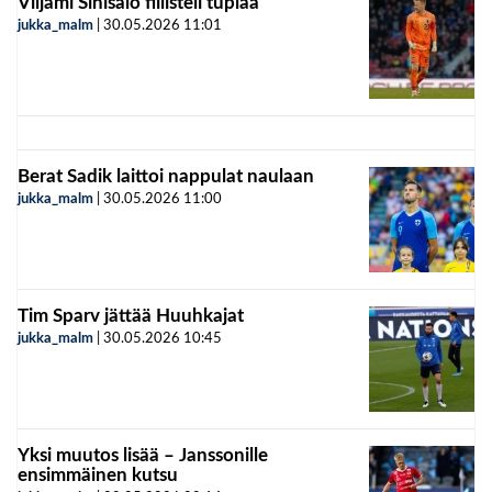
Viljami Sinisalo fiilisteli tuplaa
jukka_malm
|
30.05.2026
11:01
Berat Sadik laittoi nappulat naulaan
jukka_malm
|
30.05.2026
11:00
Tim Sparv jättää Huuhkajat
jukka_malm
|
30.05.2026
10:45
Yksi muutos lisää – Janssonille
ensimmäinen kutsu