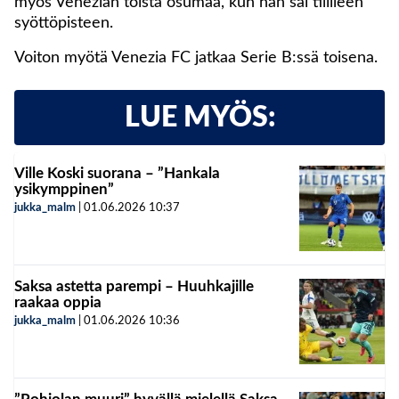
myös Venezian toista osumaa, kun hän sai tililleen
syöttöpisteen.
Voiton myötä Venezia FC jatkaa Serie B:ssä toisena.
LUE MYÖS:
Ville Koski suorana – ”Hankala
ysikymppinen”
jukka_malm
|
01.06.2026
10:37
Saksa astetta parempi – Huuhkajille
raakaa oppia
jukka_malm
|
01.06.2026
10:36