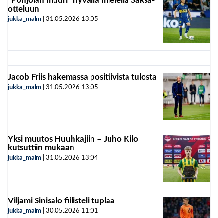
”Pohjolan muuri” hyvällä mielellä Saksa-
otteluun
jukka_malm
|
31.05.2026
13:05
Jacob Friis hakemassa positiivista tulosta
jukka_malm
|
31.05.2026
13:05
Yksi muutos Huuhkajiin – Juho Kilo
kutsuttiin mukaan
jukka_malm
|
31.05.2026
13:04
Viljami Sinisalo fiilisteli tuplaa
jukka_malm
|
30.05.2026
11:01