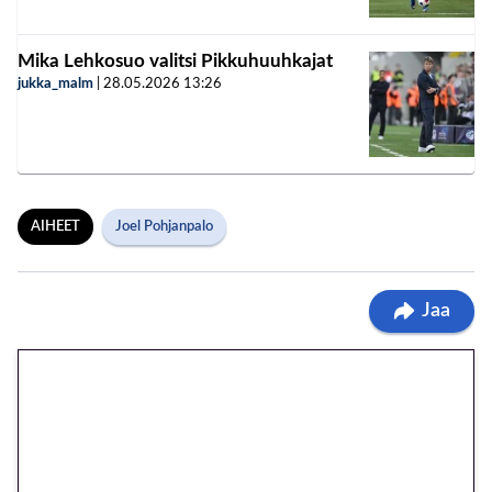
Mika Lehkosuo valitsi Pikkuhuuhkajat
jukka_malm
|
28.05.2026
13:26
AIHEET
Joel Pohjanpalo
Jaa
🎁 Huipputarjous jatkuu: 10
euron kierrätysvapaa
megakierros Reactoonz-