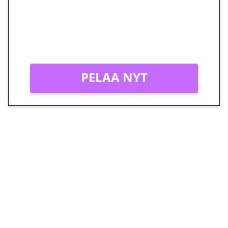
peliin – vain 1 eurolla!
Peli: Reactoonz
Vain uusille asiakkaille!
PELAA NYT