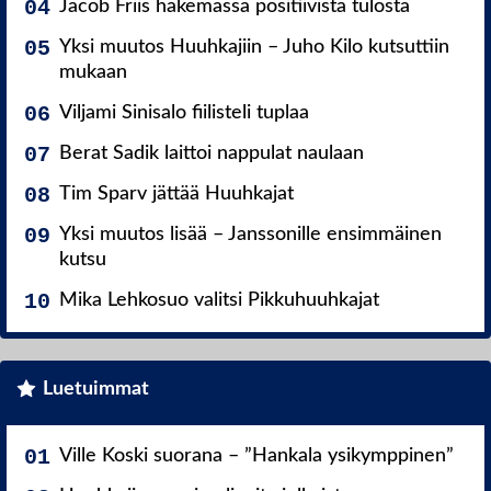
Jacob Friis hakemassa positiivista tulosta
Yksi muutos Huuhkajiin – Juho Kilo kutsuttiin
mukaan
Viljami Sinisalo fiilisteli tuplaa
Berat Sadik laittoi nappulat naulaan
Tim Sparv jättää Huuhkajat
Yksi muutos lisää – Janssonille ensimmäinen
kutsu
Mika Lehkosuo valitsi Pikkuhuuhkajat
Luetuimmat
Ville Koski suorana – ”Hankala ysikymppinen”