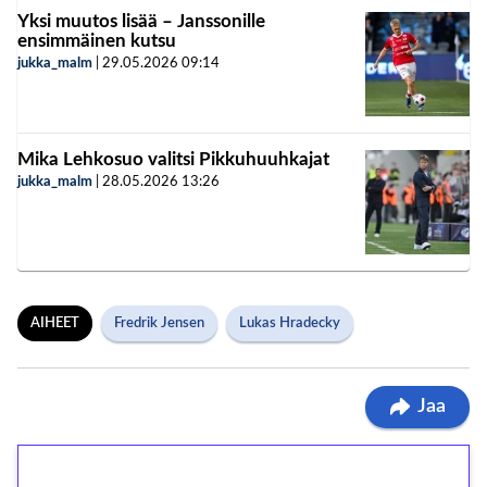
Yksi muutos lisää – Janssonille
ensimmäinen kutsu
jukka_malm
|
29.05.2026
09:14
Mika Lehkosuo valitsi Pikkuhuuhkajat
jukka_malm
|
28.05.2026
13:26
AIHEET
Fredrik Jensen
Lukas Hradecky
Jaa