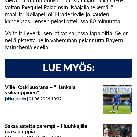
vieraana, mutta onnistui puristamaan niukan 1-0-
voiton
Exequiel Palaciosin
lisäajalla tekemällä
maalilla. Nollapeli oli Hradeckylle jo kauden
kahdeksas. Jensen pelasi ottelussa 80 minuuttia.
Voitolla Leverkusen jatkaa sarjassa tappioitta. Se on
neljä pistettä pelin vähemmän pelannutta Bayern
Müncheniä edellä.
LUE MYÖS:
Ville Koski suorana – ”Hankala
ysikymppinen”
jukka_malm
|
01.06.2026
10:37
Saksa astetta parempi – Huuhkajille
raakaa oppia