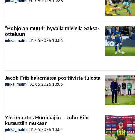
jukka_malm
|
01.06.2026
10:36
”Pohjolan muuri” hyvällä mielellä Saksa-
otteluun
jukka_malm
|
31.05.2026
13:05
Jacob Friis hakemassa positiivista tulosta
jukka_malm
|
31.05.2026
13:05
Yksi muutos Huuhkajiin – Juho Kilo
kutsuttiin mukaan
jukka_malm
|
31.05.2026
13:04