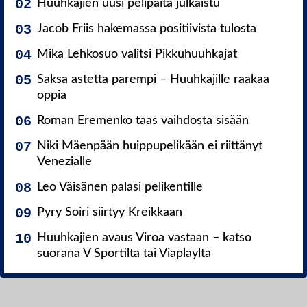
Huuhkajien uusi pelipaita julkaistu
Jacob Friis hakemassa positiivista tulosta
Mika Lehkosuo valitsi Pikkuhuuhkajat
Saksa astetta parempi – Huuhkajille raakaa
oppia
Roman Eremenko taas vaihdosta sisään
Niki Mäenpään huippupelikään ei riittänyt
Venezialle
Leo Väisänen palasi pelikentille
Pyry Soiri siirtyy Kreikkaan
Huuhkajien avaus Viroa vastaan – katso
suorana V Sportilta tai Viaplaylta