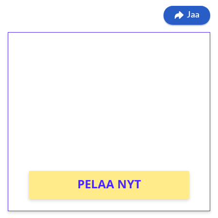
Jaa
1€ = 10€ arvosta
ilmaiskierroksia ilman
kierrätystä!
Talleta 1€
Saat heti 50 ilmaiskierrosta Tuohi 1000 -
peliin (arvo 0,20€ per kierros)!
Ei kierrätysvaatimusta!
PELAA NYT