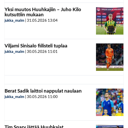
Yksi muutos Huuhkajiin – Juho Kilo
kutsuttiin mukaan
jukka_malm
|
31.05.2026
13:04
Viljami Sinisalo fiilisteli tuplaa
jukka_malm
|
30.05.2026
11:01
Berat Sadik laittoi nappulat naulaan
jukka_malm
|
30.05.2026
11:00
Tim Sparv jättää Huuhkajat