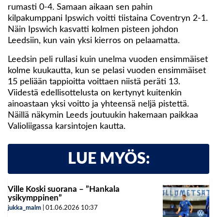
rumasti 0-4. Samaan aikaan sen pahin
kilpakumppani Ipswich voitti tiistaina Coventryn 2-1.
Näin Ipswich kasvatti kolmen pisteen johdon
Leedsiin, kun vain yksi kierros on pelaamatta.
Leedsin peli rullasi kuin unelma vuoden ensimmäiset
kolme kuukautta, kun se pelasi vuoden ensimmäiset
15 peliään tappioitta voittaen niistä peräti 13.
Viidestä edellisottelusta on kertynyt kuitenkin
ainoastaan yksi voitto ja yhteensä neljä pistettä.
Näillä näkymin Leeds joutuukin hakemaan paikkaa
Valioliigassa karsintojen kautta.
LUE MYÖS:
Ville Koski suorana – ”Hankala
ysikymppinen”
jukka_malm
|
01.06.2026
10:37