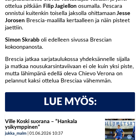
ottelua pitkään
Filip Jagiellon
osumalla. Pescara
onnistui kuitenkin toisella jaksolla ohittamaan
Jesse
Jorosen
Brescia-maalilla kertaalleen ja näin pisteet
jaettiin.
Simon Skrabb
oli edelleen sivussa Brescian
kokoonpanosta.
Brescia jatkaa sarjataulukossa yhdeksännelle sijalla
ja matkaa nousukarsintaviivaan ei ole kuin yksi piste,
mutta lähimpänä edellä oleva Chievo Verona on
pelannut kaksi ottelua Bresciaa vähemmän.
LUE MYÖS:
Ville Koski suorana – ”Hankala
ysikymppinen”
jukka_malm
|
01.06.2026
10:37