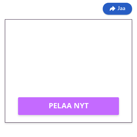
Jaa
🎁 Huipputarjous jatkuu: 10
euron kierrätysvapaa
megakierros Reactoonz-
peliin – vain 1 eurolla!
Peli: Reactoonz
Vain uusille asiakkaille!
PELAA NYT