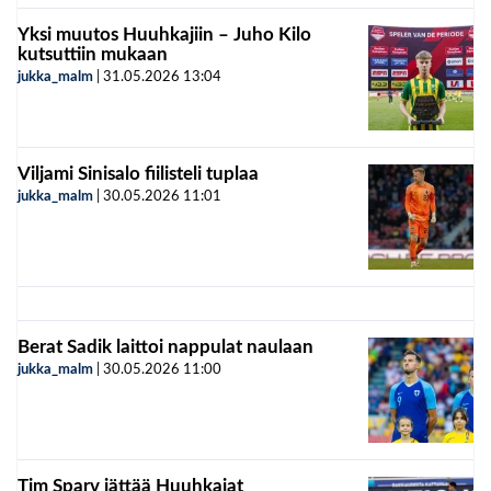
Yksi muutos Huuhkajiin – Juho Kilo
kutsuttiin mukaan
jukka_malm
|
31.05.2026
13:04
Viljami Sinisalo fiilisteli tuplaa
jukka_malm
|
30.05.2026
11:01
Berat Sadik laittoi nappulat naulaan
jukka_malm
|
30.05.2026
11:00
Tim Sparv jättää Huuhkajat