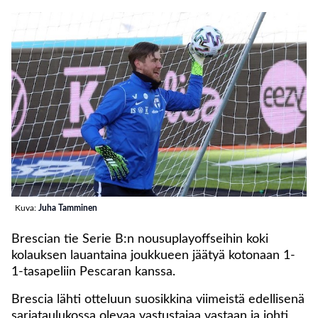
Kuva:
Juha Tamminen
Brescian tie Serie B:n nousuplayoffseihin koki
kolauksen lauantaina joukkueen jäätyä kotonaan 1-
1-tasapeliin Pescaran kanssa.
Brescia lähti otteluun suosikkina viimeistä edellisenä
sarjataulukossa olevaa vastustajaa vastaan ja johti