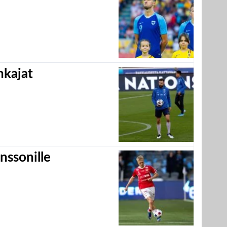
hkajat
nssonille