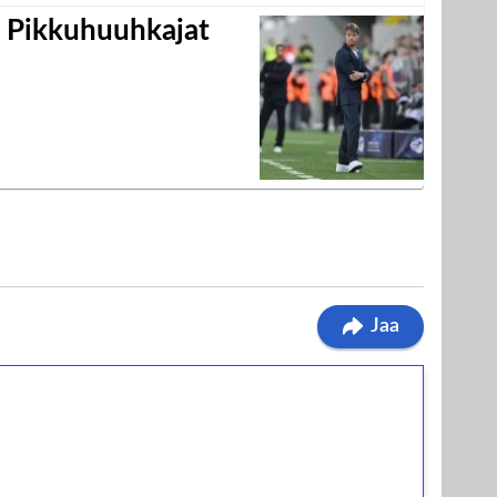
i Pikkuhuuhkajat
Jaa
ilmaiskierroksia ilman