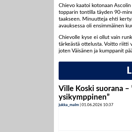
Chievo kaatoi kotonaan Ascolin 
topparin tontilla täyden 90-min
taakseen. Minuutteja ehti kertyä
avauksessa oli ensimmäinen kuu
Chievolle kyse ei ollut vain ru
tärkeästä ottelusta. Voitto riitt
joten Väisänen ja kumppanit pää
Ville Koski suorana –
ysikymppinen”
jukka_malm
|
01.06.2026
10:37