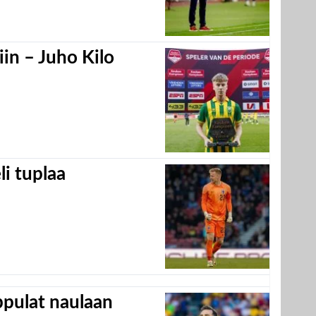
in – Juho Kilo
eli tuplaa
appulat naulaan