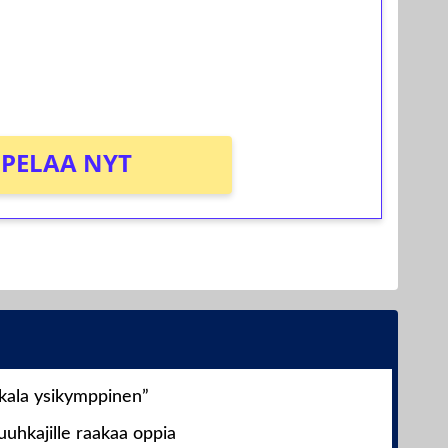
osta Tuohi 1000 -peliin (arvo 0,20€ per
PELAA NYT
nkala ysikymppinen”
uhkajille raakaa oppia