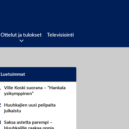
Ottelut ja tulokset
Televisiointi
Luetuimmat
Ville Koski suorana – ”Hankala
ysikymppinen”
Huuhkajien uusi pelipaita
julkaistu
Saksa astetta parempi –
Huuhkajille raakaa oppia