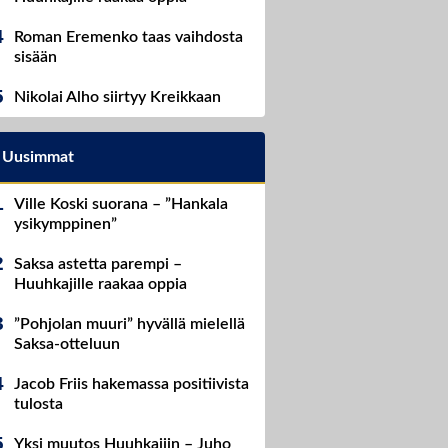
Roman Eremenko taas vaihdosta
sisään
Nikolai Alho siirtyy Kreikkaan
Uusimmat
Ville Koski suorana – ”Hankala
ysikymppinen”
Saksa astetta parempi –
Huuhkajille raakaa oppia
”Pohjolan muuri” hyvällä mielellä
Saksa-otteluun
Jacob Friis hakemassa positiivista
tulosta
Yksi muutos Huuhkajiin – Juho