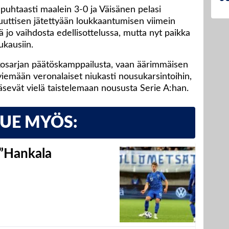
puhtaasti maalein 3-0 ja Väisänen pelasi
uuttisen jätettyään loukkaantumisen viimein
 jo vaihdosta edellisottelussa, mutta nyt paikka
kausiin.
nkosarjan päätöskamppailusta, vaan äärimmäisen
i viemään veronalaiset niukasti nousukarsintoihin,
sevät vielä taistelemaan noususta Serie A:han.
LUE MYÖS:
 ”Hankala