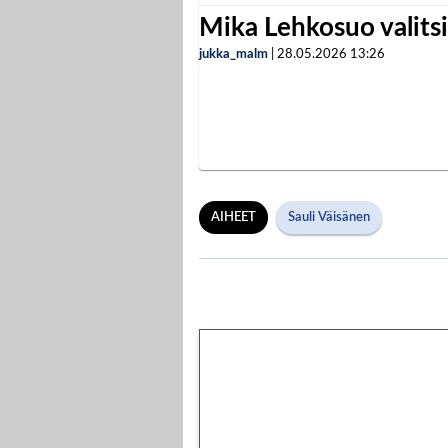
Mika Lehkosuo valits
jukka_malm
|
28.05.2026
13:26
AIHEET
Sauli Väisänen
1€ = 10€ arvosta 
kierrätystä!
Talleta 1€