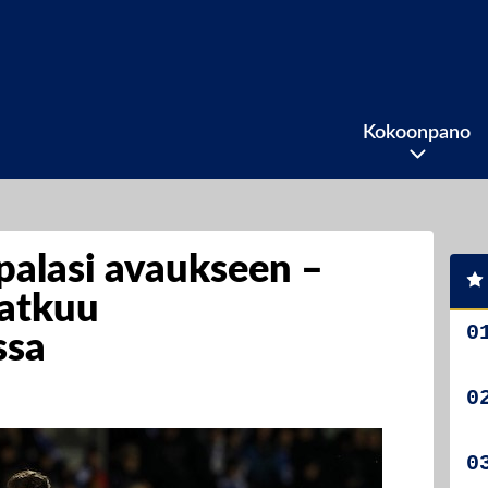
Kokoonpano
palasi avaukseen –
jatkuu
ssa