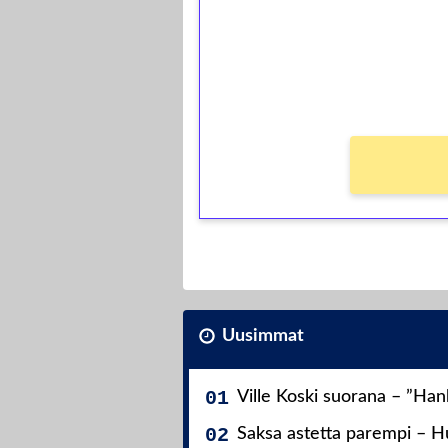
Saat heti 50 ilmaiskierr
kierros)!
Ei kierrätysvaatimusta!
Uusimmat
Ville Koski suorana – ”Ha
Saksa astetta parempi – Hu