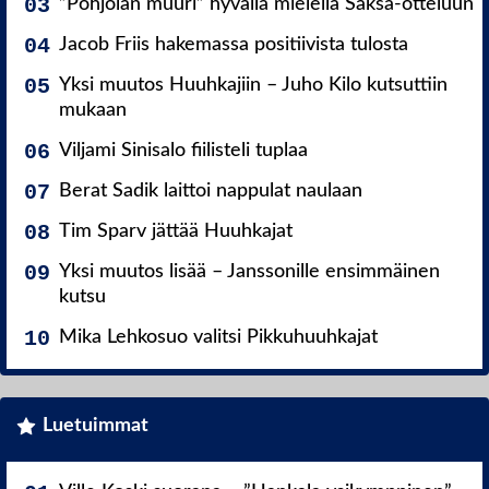
”Pohjolan muuri” hyvällä mielellä Saksa-otteluun
Jacob Friis hakemassa positiivista tulosta
Yksi muutos Huuhkajiin – Juho Kilo kutsuttiin
mukaan
Viljami Sinisalo fiilisteli tuplaa
Berat Sadik laittoi nappulat naulaan
Tim Sparv jättää Huuhkajat
Yksi muutos lisää – Janssonille ensimmäinen
kutsu
Mika Lehkosuo valitsi Pikkuhuuhkajat
Luetuimmat