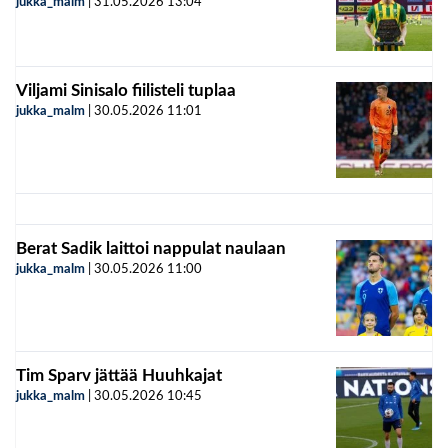
jukka_malm
|
31.05.2026
13:04
Viljami Sinisalo fiilisteli tuplaa
jukka_malm
|
30.05.2026
11:01
Berat Sadik laittoi nappulat naulaan
jukka_malm
|
30.05.2026
11:00
Tim Sparv jättää Huuhkajat
jukka_malm
|
30.05.2026
10:45