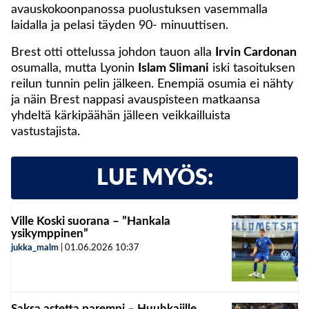
avauskokoonpanossa puolustuksen vasemmalla
laidalla ja pelasi täyden 90- minuuttisen.
Brest otti ottelussa johdon tauon alla
Irvin Cardonan
osumalla, mutta Lyonin
Islam Slimani
iski tasoituksen
reilun tunnin pelin jälkeen. Enempiä osumia ei nähty
ja näin Brest nappasi avauspisteen matkaansa
yhdeltä kärkipäähän jälleen veikkailluista
vastustajista.
LUE MYÖS:
Ville Koski suorana – ”Hankala
ysikymppinen”
jukka_malm
|
01.06.2026
10:37
Saksa astetta parempi – Huuhkajille