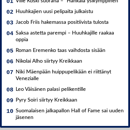
Ville Koski suorana – ”Hankala ysikymppinen”
Huuhkajien uusi pelipaita julkaistu
Jacob Friis hakemassa positiivista tulosta
Saksa astetta parempi – Huuhkajille raakaa
oppia
Roman Eremenko taas vaihdosta sisään
Nikolai Alho siirtyy Kreikkaan
Niki Mäenpään huippupelikään ei riittänyt
Venezialle
Leo Väisänen palasi pelikentille
Pyry Soiri siirtyy Kreikkaan
Suomalaisen jalkapallon Hall of Fame sai uuden
jäsenen