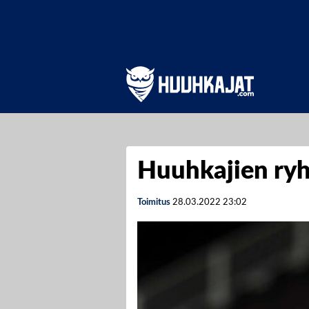
Huuhkajien ryh
Toimitus
28.03.2022
23:02