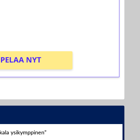
osta Tuohi 1000 -peliin (arvo 0,20€ per
PELAA NYT
nkala ysikymppinen”