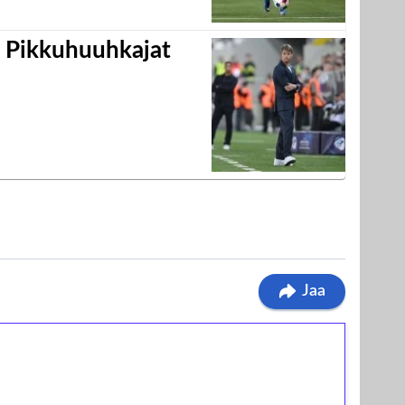
i Pikkuhuuhkajat
Jaa
ilmaiskierroksia ilman