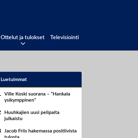
Ottelut ja tulokset
Televisiointi
Luetuimmat
Ville Koski suorana – ”Hankala
ysikymppinen”
Huuhkajien uusi pelipaita
julkaistu
Jacob Friis hakemassa positiivista
tulosta