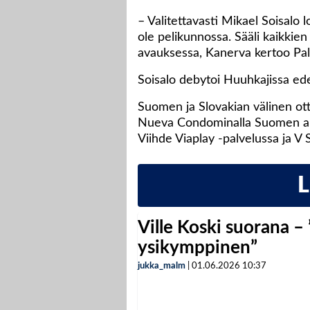
– Valitettavasti Mikael Soisalo
ole pelikunnossa. Sääli kaikkien
avauksessa, Kanerva kertoo Pallo
Soisalo debytoi Huuhkajissa edel
Suomen ja Slovakian välinen ott
Nueva Condominalla Suomen aika
Viihde Viaplay -palvelussa ja V
Ville Koski suorana –
ysikymppinen”
jukka_malm
|
01.06.2026
10:37