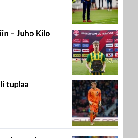
in – Juho Kilo
eli tuplaa