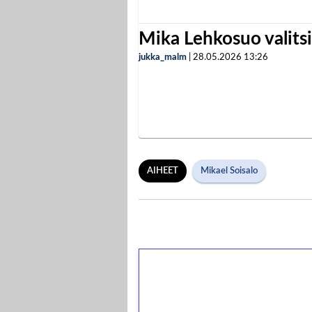
Mika Lehkosuo valits
jukka_malm
|
28.05.2026
13:26
AIHEET
Mikael Soisalo
1€ = 10€ arvosta 
kierrätystä!