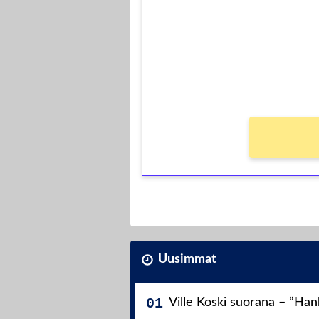
Talleta 1€
Saat heti 50 ilmaiskierr
kierros)!
Ei kierrätysvaatimusta!
Uusimmat
Ville Koski suorana – ”Ha