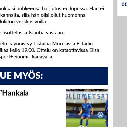
 loukkasi pohkeensa harjoitusten lopussa. Hän ei
 kannalta, sillä hän olisi ollut huomenna
liiton verkkosivuilla.
lisottelussa Islantia vastaan.
elu käynnistyy tiistaina Murciassa Estadio
a kello 19.00. Ottelu on katsottavissa Elisa
 Sport+ Suomi -kanavalla.
LUE MYÖS:
 ”Hankala