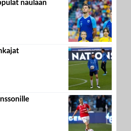
appulat naulaan
hkajat
nssonille