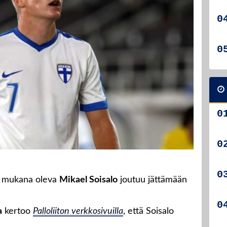
n mukana oleva
Mikael Soisalo
joutuu jättämään
a
kertoo
Palloliiton verkkosivuilla
, että Soisalo