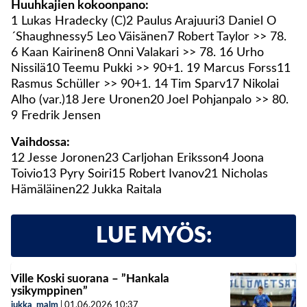
Huuhkajien kokoonpano:
1 Lukas Hradecky (C)2 Paulus Arajuuri3 Daniel O
´Shaughnessy5 Leo Väisänen7 Robert Taylor >> 78.
6 Kaan Kairinen8 Onni Valakari >> 78. 16 Urho
Nissilä10 Teemu Pukki >> 90+1. 19 Marcus Forss11
Rasmus Schüller >> 90+1. 14 Tim Sparv17 Nikolai
Alho (var.)18 Jere Uronen20 Joel Pohjanpalo >> 80.
9 Fredrik Jensen
Vaihdossa:
12 Jesse Joronen23 Carljohan Eriksson4 Joona
Toivio13 Pyry Soiri15 Robert Ivanov21 Nicholas
Hämäläinen22 Jukka Raitala
LUE MYÖS:
Ville Koski suorana – ”Hankala
ysikymppinen”
jukka_malm
|
01.06.2026
10:37