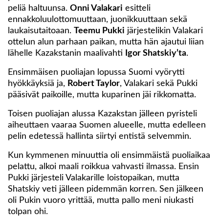
peliä haltuunsa.
Onni Valakari
esitteli
ennakkoluulottomuuttaan, juonikkuuttaan sekä
laukaisutaitoaan.
Teemu Pukki
järjestelikin Valakari
ottelun alun parhaan paikan, mutta hän ajautui liian
lähelle Kazakstanin maalivahti
Igor Shatskiy’ta
.
Ensimmäisen puoliajan lopussa Suomi vyörytti
hyökkäyksiä ja,
Robert Taylor
, Valakari sekä Pukki
pääsivät paikoille, mutta kuparinen jäi rikkomatta.
Toisen puoliajan alussa Kazakstan jälleen pyristeli
aiheuttaen vaaraa Suomen alueelle, mutta edelleen
pelin edetessä hallinta siirtyi entistä selvemmin.
Kun kymmenen minuuttia oli ensimmäistä puoliaikaa
pelattu, alkoi maali roikkua vahvasti ilmassa. Ensin
Pukki järjesteli Valakarille loistopaikan, mutta
Shatskiy veti jälleen pidemmän korren. Sen jälkeen
oli Pukin vuoro yrittää, mutta pallo meni niukasti
tolpan ohi.