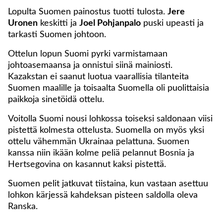
Lopulta Suomen painostus tuotti tulosta.
Jere
Uronen
keskitti ja
Joel Pohjanpalo
puski upeasti ja
tarkasti Suomen johtoon.
Ottelun lopun Suomi pyrki varmistamaan
johtoasemaansa ja onnistui siinä mainiosti.
Kazakstan ei saanut luotua vaarallisia tilanteita
Suomen maalille ja toisaalta Suomella oli puolittaisia
paikkoja sinetöidä ottelu.
Voitolla Suomi nousi lohkossa toiseksi saldonaan viisi
pistettä kolmesta ottelusta. Suomella on myös yksi
ottelu vähemmän Ukrainaa pelattuna. Suomen
kanssa niin ikään kolme peliä pelannut Bosnia ja
Hertsegovina on kasannut kaksi pistettä.
Suomen pelit jatkuvat tiistaina, kun vastaan asettuu
lohkon kärjessä kahdeksan pisteen saldolla oleva
Ranska.