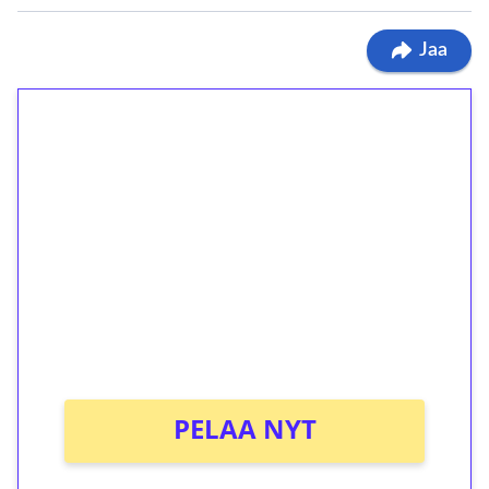
Jaa
1€ = 10€ arvosta
ilmaiskierroksia ilman
kierrätystä!
Talleta 1€
Saat heti 50 ilmaiskierrosta Tuohi 1000 -
peliin (arvo 0,20€ per kierros)!
Ei kierrätysvaatimusta!
PELAA NYT