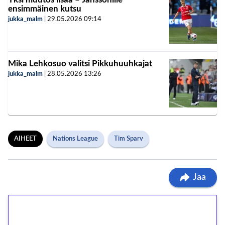
ensimmäinen kutsu
jukka_malm
|
29.05.2026
09:14
Mika Lehkosuo valitsi Pikkuhuuhkajat
jukka_malm
|
28.05.2026
13:26
AIHEET
Nations League
Tim Sparv
Jaa
1€ = 10€ arvosta