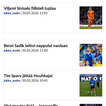
Viljami Sinisalo fiilisteli tuplaa
jukka_malm
|
30.05.2026
11:01
Berat Sadik laittoi nappulat naulaan
jukka_malm
|
30.05.2026
11:00
Tim Sparv jättää Huuhkajat
jukka_malm
|
30.05.2026
10:45
Yksi muutos lisää – Janssonille