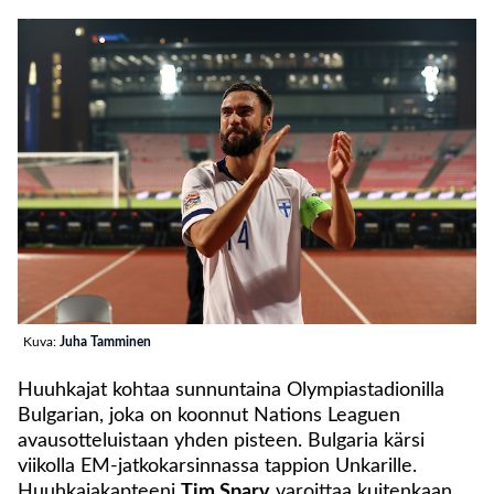
Kuva:
Juha Tamminen
Huuhkajat kohtaa sunnuntaina Olympiastadionilla
Bulgarian, joka on koonnut Nations Leaguen
avausotteluistaan yhden pisteen. Bulgaria kärsi
viikolla EM-jatkokarsinnassa tappion Unkarille.
Huuhkajakapteeni
Tim Sparv
varoittaa kuitenkaan