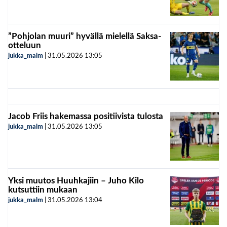
”Pohjolan muuri” hyvällä mielellä Saksa-
otteluun
jukka_malm
|
31.05.2026
13:05
Jacob Friis hakemassa positiivista tulosta
jukka_malm
|
31.05.2026
13:05
Yksi muutos Huuhkajiin – Juho Kilo
kutsuttiin mukaan
jukka_malm
|
31.05.2026
13:04