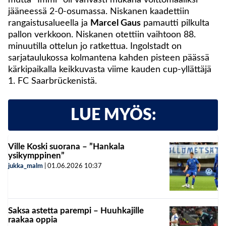
mutta ”Immi” oli vahvasti mukana voittomaaliksi
jääneessä 2-0-osumassa. Niskanen kaadettiin
rangaistusalueella ja
Marcel Gaus
pamautti pilkulta
pallon verkkoon. Niskanen otettiin vaihtoon 88.
minuutilla ottelun jo ratkettua. Ingolstadt on
sarjataulukossa kolmantena kahden pisteen päässä
kärkipaikalla keikkuvasta viime kauden cup-yllättäjä
1. FC Saarbrückenistä.
LUE MYÖS:
Ville Koski suorana – ”Hankala
ysikymppinen”
jukka_malm
|
01.06.2026
10:37
Saksa astetta parempi – Huuhkajille
raakaa oppia