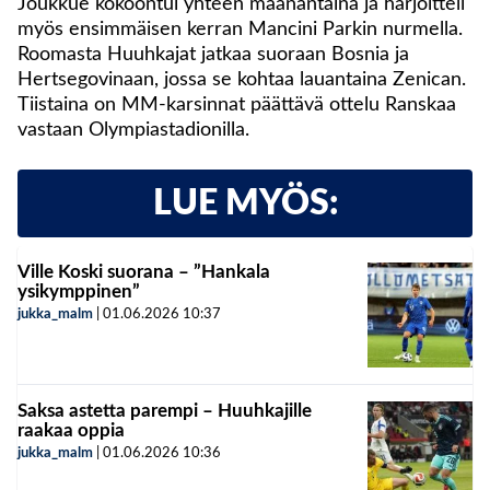
Joukkue kokoontui yhteen maanantaina ja harjoitteli
myös ensimmäisen kerran Mancini Parkin nurmella.
Roomasta Huuhkajat jatkaa suoraan Bosnia ja
Hertsegovinaan, jossa se kohtaa lauantaina Zenican.
Tiistaina on MM-karsinnat päättävä ottelu Ranskaa
vastaan Olympiastadionilla.
LUE MYÖS:
Ville Koski suorana – ”Hankala
ysikymppinen”
jukka_malm
|
01.06.2026
10:37
Saksa astetta parempi – Huuhkajille
raakaa oppia
jukka_malm
|
01.06.2026
10:36