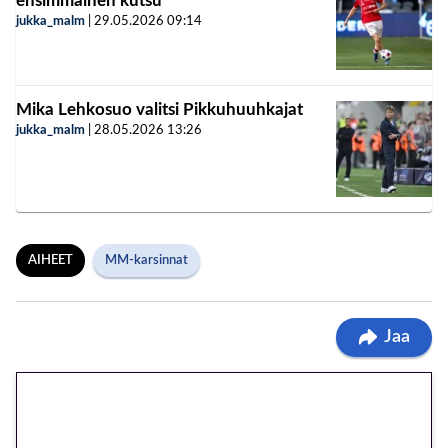
ensimmäinen kutsu
jukka_malm
|
29.05.2026
09:14
Mika Lehkosuo valitsi Pikkuhuuhkajat
jukka_malm
|
28.05.2026
13:26
AIHEET
MM-karsinnat
Jaa
🎁 Huipputarjous jatkuu: 10
euron kierrätysvapaa