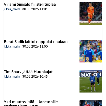
Viljami Sinisalo fiilisteli tuplaa
jukka_malm
|
30.05.2026
11:01
Berat Sadik laittoi nappulat naulaan
jukka_malm
|
30.05.2026
11:00
Tim Sparv jättää Huuhkajat
jukka_malm
|
30.05.2026
10:45
Yksi muutos lisää – Janssonille