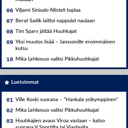
Viljami Sinisalo fiilisteli tuplaa
Berat Sadik laittoi nappulat naulaan
Tim Sparv jättää Huuhkajat
Yksi muutos lisää – Janssonille ensimmäinen
kutsu
Mika Lehkosuo valitsi Pikkuhuuhkajat
Luetuimmat
Ville Koski suorana – ”Hankala ysikymppinen”
Mika Lehkosuo valitsi Pikkuhuuhkajat
Huuhkajien avaus Viroa vastaan – katso
suorana V Sportilta tai Viaplaylta