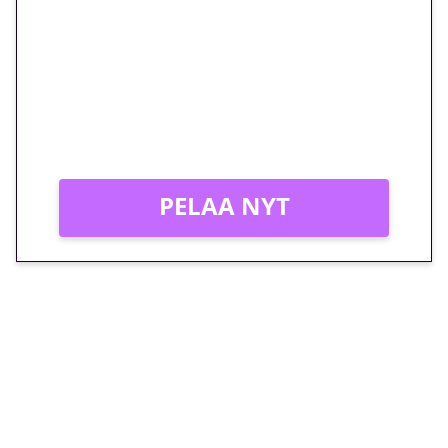
megakierros Reactoonz-
peliin – vain 1 eurolla!
Peli: Reactoonz
Vain uusille asiakkaille!
PELAA NYT